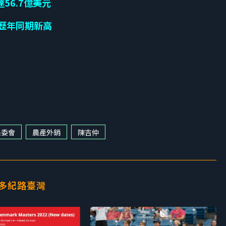
56.7億美元
新歷年同期新高
農委會
農產外銷
陳吉仲
多紀路臺灣