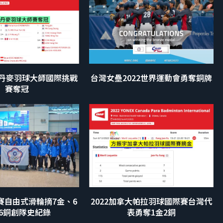
2丹麥羽球大師國際挑戰
台灣女壘2022世界運動會勇奪銅牌
賽奪冠
賽自由式滑輪摘7金、6
2022加拿大帕拉羽球國際賽台灣代
6銅創隊史紀錄
表勇奪1金2銅