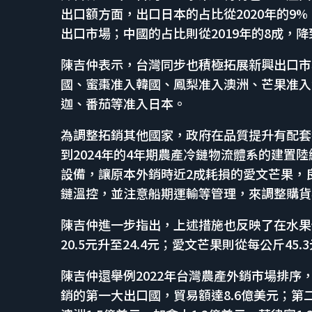
出口額方面，出口日本的占比從2020年的9%
出口市場；中國的占比則從2019年的8成，降到2
陳吉仲表示，台灣同步也積極拓展新興出口市
國、蜜棗准入韓國、鳳梨准入澳洲、芒果准入
迦、番茄等准入日本。
為調整拓銷其他國家，政府在品質提升有配套
到2024年的4年期農產冷鏈物流體系的建置
設備，讓原本外銷時近2成耗損的愛文芒果，
鏈溫控，並注意船期運輸等管理，來調整購貨
陳吉仲進一步指出，上述措施也反映了在水果價
20.5元升至24.4元；愛文芒果則從每公斤45.3
陳吉仲還舉例2022年台灣農產外銷市場排
銷的第一大出口國，貿易額達8.6億美元；第