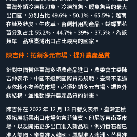
臺灣外銷冷凍秋刀魚、冷凍旗魚、鰻魚魚苗的最大
出口國，分別占比 49.6%、50.1%、65.5%；越南
在糠及麩皮、牛皮革、畜飼料用副產品、蝴蝶蘭花
苗分別占比 55.2%、44.7%、39%、37.5%，為該
類單一品項臺灣出口占比最高的國家。
陳吉仲：拓銷多元市場、提升農產品質
針對中國暫停臺灣多項農產品進口，農委會主委陳
吉仲表示，中國不遵照國際貿易規範，臺灣不能過
度依賴不友善的市場，必須拓銷多元市場、調整外
銷結構，並推動提升農產品質的計畫。
陳吉仲在 2022 年 12 月 13 日發文表示，臺灣正積
極拓展新興出口市場包含菲律賓、印尼等東南亞市
場，以及開拓更多出口准入新品項，例如番石榴已
准入美國、蜜棗准入韓國、鳳梨准入澳洲、芒果准