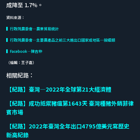
成降至 1.7%。
資料來源：
▍行政院農委會—農業貿易統計
▍行政院農委會—主要農產品之前三大進出口國家或地區─按細類
▍Facebook—陳吉仲
（編輯：王子嘉）
相關紀路：
【紀路】臺灣—2022年全球第21大經濟體
【紀路】成功抵禦豬瘟第1643天 臺灣種豬外銷菲律
賓市場
【紀路】2022年臺灣全年出口4795億美元寫歷史
新高紀錄