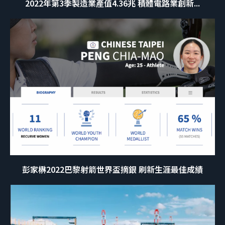
2022年第3季製造業產值4.36兆 積體電路業創新...
彭家楙2022巴黎射箭世界盃摘銀 刷新生涯最佳成績