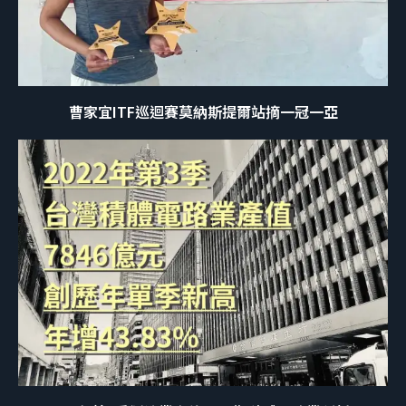
曹家宜ITF巡迴賽莫納斯提爾站摘一冠一亞