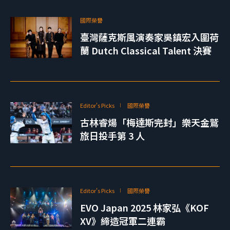
國際榮譽
臺灣薩克斯風演奏家吳鎮宏入圍荷
蘭 Dutch Classical Talent 決賽
Editor's Picks
國際榮譽
古林睿煬「梅達斯完封」樂天金鷲
旅日投手第 3 人
Editor's Picks
國際榮譽
EVO Japan 2025 林家弘《KOF
XV》締造冠軍二連霸