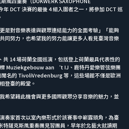
k 薩克斯風四重奏（DOKWERK SAXOPHONE
 DCT 決賽的最後 4 組入圍者之一，將參加 DCT 巡
。
更是對音樂表達與觀眾連結能力的全面考驗」「能夠
共同努力，也希望我的努力能讓更多人看見臺灣音樂
個月、共 14 場荷蘭全國巡演，包括登上荷蘭最具代表性的
ziekgebouw aan ‘t IJ、鹿特丹愛樂管弦樂團
名的 TivoliVredenburg 等，這些場館不僅是歐洲
相登臺的殿堂。
我希望藉此機會與更多國際觀眾分享音樂的魅力，並
演奏家首次以室內樂形式於該賽事中嶄露頭角，為臺
擔任米特薩克斯風重奏團見習團員，早年於北藝大就讀期