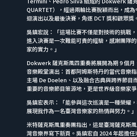
Termini、Pedro Silva 組成的 Dokwer
QUARTET），經過兩輪比賽脫穎而出，成為今年
迴演出以及最後決賽，角逐 DCT 獎和觀眾獎
吳鎮宏說：「這場比賽不僅是對技術的挑戰，
進入決賽是一次難能可貴的經驗，感謝團隊的
家的實力。」
Dokwerk 薩克斯風四重奏將展開為期 9 
音樂殿堂演出：首都阿姆斯特丹的當代音樂指標 Mu
主場 De Doelen、以及融合古典與跨界節目而聞
重要的音樂節目策源地，更是世界級音樂家爭
吳鎮宏表示：「能參與這次巡演是一種榮耀，
展現我作為一名臺灣音樂家的熱情與努力。」
米特薩克斯風重奏團指出，這是臺灣薩克斯風
灣音樂界寫下新頁。吳鎮宏自 2024 年起