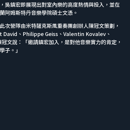
，吳鎮宏即展現出對室內樂的高度熱情與投入，並在
蘭阿姆斯特丹音樂學院碩士文憑。
此次營隊由米特薩克斯風重奏團創辦人陳冠文策劃，
vid、Philippe Geiss、Valentin Kovalev、
參與，陳冠文說：「邀請鎮宏加入，是對他音樂實力的肯定，
學子。」