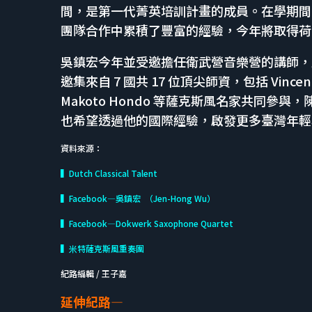
間，是第一代菁英培訓計畫的成員。在學期間
團隊合作中累積了豐富的經驗，今年將取得荷
吳鎮宏今年並受邀擔任衛武營音樂營的講師，
邀集來自 7 國共 17 位頂尖師資，包括 Vincent Da
Makoto Hondo 等薩克斯風名家共同
也希望透過他的國際經驗，啟發更多臺灣年輕
資料來源：
▍Dutch Classical Talent
▍Facebook—吳鎮宏 （Jen-Hong Wu）
▍Facebook—Dokwerk Saxophone Quartet
▍米特薩克斯風重奏團
紀路編輯 / 王子嘉
延伸紀路—