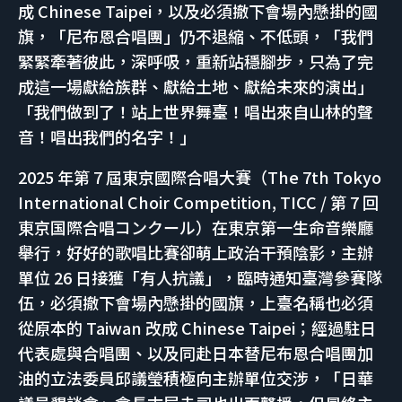
成 Chinese Taipei，以及必須撤下會場內懸掛的國
旗，「尼布恩合唱團」仍不退縮、不低頭，「我們
緊緊牽著彼此，深呼吸，重新站穩腳步，只為了完
成這一場獻給族群、獻給土地、獻給未來的演出」
「我們做到了！站上世界舞臺！唱出來自山林的聲
音！唱出我們的名字！」
2025 年第 7 屆東京國際合唱大賽（The 7th Tokyo
International Choir Competition, TICC / 第 7 回
東京国際合唱コンクール）在東京第一生命音樂廳
舉行，好好的歌唱比賽卻萌上政治干預陰影，主辦
單位 26 日接獲「有人抗議」，臨時通知臺灣參賽隊
伍，必須撤下會場內懸掛的國旗，上臺名稱也必須
從原本的 Taiwan 改成 Chinese Taipei；經過駐日
代表處與合唱團、以及同赴日本替尼布恩合唱團加
油的立法委員邱議瑩積極向主辦單位交涉，「日華