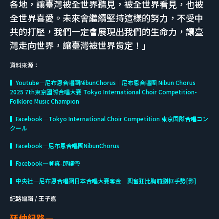
各地，讓臺灣被全世界聽見，被全世界看見，也被
全世界喜愛。未來會繼續堅持這樣的努力，不受中
共的打壓，我們一定會展現出我們的生命力，讓臺
灣走向世界，讓臺灣被世界肯定！」
資料來源：
▍Youtube—尼布恩合唱團NibunChorus｜尼布恩合唱團 Nibun Chorus
2025 7th東京國際合唱大賽 Tokyo International Choir Competition-
Folklore Music Champion
▍Facebook—Tokyo International Choir Competition 東京国際合唱コン
クール
▍Facebook—尼布恩合唱團NibunChorus
▍Facebook—登真-邱議瑩
▍中央社—尼布恩合唱團日本合唱大賽奪金 興奮狂比胸前劃框手勢[影]
紀路編輯 / 王子嘉
延伸紀路—