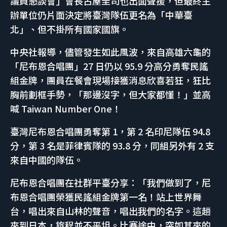
議員懇談會」會長古屋圭司也出面聲援，但最終主
辦單位仍片面決定將臺灣隊伍更名為「中華臺
北」、但不掛所有國家國旗。
中央社報導，儘管發生如此風波，來自高雄六龜的
「尼布恩合唱團」27 日仍以 95.9 分高分勇奪民謠
組金牌，團員在餐會現場接獲消息欣喜若狂，狂比
胸前劃框手勢，「那邊沒字，但大家都懂！」並高
喊 Taiwan Number One！
臺灣尼布恩合唱團勇奪第 1，第 2 名印尼隊伍 94.8
分，第 3 名是菲律賓隊的 93.8 分，同組另外有 2 支
來自中國的隊伍。
尼布恩合唱團在社群平臺分享：「我們做到了，尼
布恩合唱團榮獲民謠組金牌第一名！站上世界舞
台，唱出來自山林的聲音，唱出我們的名字。這趟
來到日本，旅程並不平坦。比賽途中，突如其來的