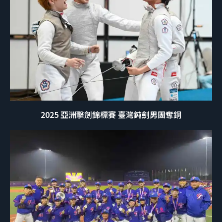
2025 亞洲擊劍錦標賽 臺灣鈍劍男團奪銅