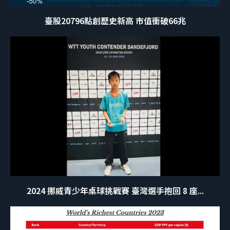
臺股20796點創歷史新高 市值衝破66兆
2024 挪威青少年桌球挑戰賽 臺灣選手抱回 8 座...