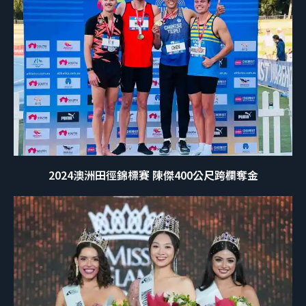
2024澳洲田徑錦標賽 陳傑400公尺跨欄奪金