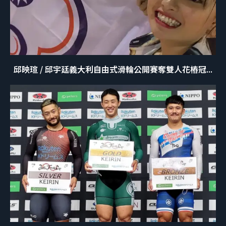
邱映瑄 / 邱宇廷義大利自由式滑輪公開賽奪雙人花樁冠...