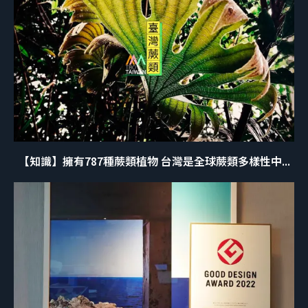
【知識】擁有787種蕨類植物 台灣是全球蕨類多樣性中...