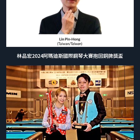
林品宏2024阿瑪迪斯國際鋼琴大賽抱回銅牌獎盃