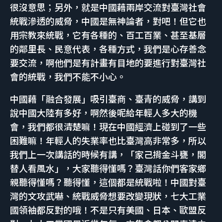
很沒意思；另外，就是中國藉兩岸交流對臺灣社會
統戰滲透的威脅，中國是無神論者，對吧！但它也
用宗教來統戰，它有各種的、百工百業、甚至基層
的鄰里長、民意代表，各種方式，我們是心存善念
要交流，啊他們是有計畫有目地的要進行對臺灣社
會的統戰，我們不能不小心。
中國藉「融合發展」吸引臺商、臺青的威脅，講到
說中國大陸有多好，啊然後呢給年輕人多大的機
會，我們都很清楚嘛！現在中國經濟上碰到了一些
困難嘛！年輕人的失業率也比臺灣高非常多，所以
我們上一次講話的時候有講，「家己揹金斗甕，閣
替人看風水」，大家聽得懂嗎？臺灣話你們客家鄉
親聽得懂嗎？聽得懂，這個都是統戰啦！中國對臺
灣的文攻武嚇、統戰威脅想要改變現狀，七大工業
國領袖都反對的哦！不是只有美國、日本、歐盟反