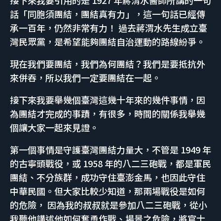
接下來我要引用的是 1927 年蔣渭水醫師所講的一句
話「同胞須團結，團結真有力」，這一句話已經傳
承一百年，仍然非常有力！ 過去蔣渭水先生成立臺
灣民眾黨，是希望能夠團結自治運動的路線紛爭。
現在我們要團結，我們為何團結？我們是要抵抗外
來併吞，所以我們一定要團結在一起。
接下來我要舉幾個臺灣這幾十年來的幾件事情，因
為團結才完成的事蹟，有很多，時間的關係我舉幾
個讓大家一起來見證。
第一個事情是守護臺灣團結力量大，不管是 1949 年
的古寧頭戰役，或 1958 年的八二三砲戰，都是軍民
團結、不分族群，成功守住臺澎金馬，也因此守住
中華民國。但大家比較少知道，那兩場戰役是如何
的危險， 因為我的叔叔就是參加八二三砲戰，從小
我聽他講述他如何奮勇作戰、場景之危險，將官士