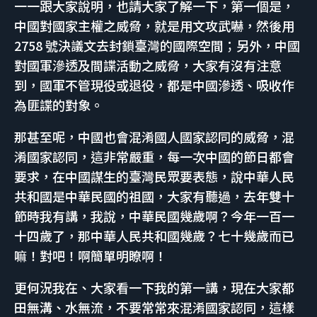
一一跟大家說明，也請大家了解一下，第一個是，
中國對國家主權之威脅，就是用文攻武嚇，然後用
2758 號決議文去封鎖臺灣的國際空間；另外，中國
對國軍滲透及間諜活動之威脅，大家有沒有注意
到，國軍不管現役或退役，都是中國滲透、吸收作
為匪諜的對象。
那甚至呢，中國也會混淆國人國家認同的威脅，混
淆國家認同，這非常嚴重，每一次中國的節日都會
要求，在中國謀生的臺灣民眾要表態，說中華人民
共和國是中華民國的祖國，大家有聽過，去年雙十
節時我有講，我說，中華民國幾歲啊？今年一百一
十四歲了，那中華人民共和國幾歲？七十幾歲而已
嘛！對吧！啊簡單明瞭啊！
更何況我在、大家看一下我的第一講，現在大家都
田無溝、水無流，不要常常來混淆國家認同，這樣