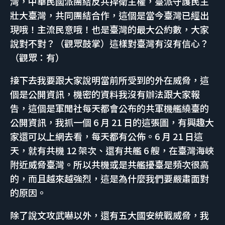
灣，中華民國派團結反共捍衛主權，臺派守護民主
壯大臺灣，共同團結合作，這個是當今臺灣已經出
現哦！主流民意哦！也是臺灣的最大公約數，大家
說對不對？（觀眾鼓掌）這樣對臺灣有沒有信心？
（觀眾：有）
接下去我要跟大家說明當前所受到的外在威脅，這
個是公開資訊，機密的資料我沒有辦法跟大家報
告，這個是軍聞社每天都會公布的共軍機艦繞臺的
公開資訊，我抓一個 6 月 21 日的這張圖，有興趣大
家還可以上網去看，每天都有公佈。6 月 21 日這
天，就有共機 12 架次、還有共艦 6 艘，在臺灣海峽
附近威脅臺灣。所以共機或是共艦擾臺是頻次很高
的，而且越來越強烈，這是為什麼我們要嚴肅面對
的原因。
除了說文攻武嚇以外，還有五大國安統戰威脅，我