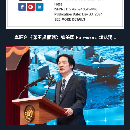
李旺台《蕉王吳振瑞》獲美國 Foreword 雜誌獨...