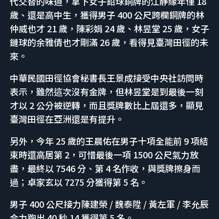
代交替的味道，拿下女子鉛球銅牌的江靜緣年僅 18
歲、還是高中生，獲得男子 400 公尺跨欄銅牌的林
仲威也才 21 歲，陳彩娟 24 歲、林昱堂 25 歲，女子
鏈球的余雅倩也才剛滿 26 歲，看得見臺灣田徑的未
來。
中華民國田徑協會秘書長王景成接受中央社訪問時
表示，雖然這次沒有金牌，但林昱堂是到最後一刻
才以 2 公分被逆轉，而且獎牌數比上屆還多，顯見
臺灣田徑在亞洲還是有提升。
另外，今年 25 歲的王晨佑在男子十項全能前 9 項結
束時還高居第 2，可惜最後一項 1500 公尺氣力放
盡，最終以 7546 分、第 4 名作收，與獎牌擦身而
過；卓家玄以 7275 分獲得第 5 名。
男子 400 公尺接力陳建榮 / 魏泰陞 / 黃左軍 / 李允辰
合力跑出 40 秒 14 獲得第 5 名。