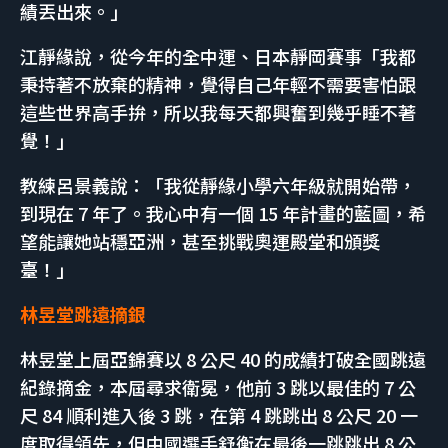
績丟出來。」
江靜緣說，從今年的全中運、日本靜岡賽事「我都
秉持著不放棄的精神，覺得自己年輕不需要害怕跟
這些世界高手拚，所以我每天都興奮到幾乎睡不著
覺！」
教練呂景義說：「我從靜緣小學六年級就開始帶，
到現在 7 年了。我心中有一個 15 年計畫的藍圖，希
望能讓她站穩亞洲，甚至挑戰奧運殿堂和頒獎
臺！」
林昱堂跳遠摘銀
林昱堂上屆亞錦賽以 8 公尺 40 的成績打破全國跳遠
紀錄摘金，本屆尋求衛冕，他前 3 跳以最佳的 7 公
尺 84 順利進入後 3 跳，在第 4 跳跳出 8 公尺 20 一
度取得領先，但中國選手舒衡在最後一跳跳出 8 公