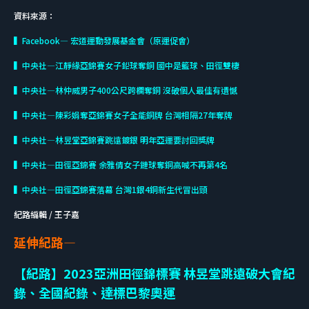
資料來源：
▍Facebook— 宏道運動發展基金會（原運促會）
▍中央社—江靜緣亞錦賽女子鉛球奪銅 國中是籃球、田徑雙棲
▍中央社—林仲威男子400公尺跨欄奪銅 沒破個人最佳有遺憾
▍中央社—陳彩娟奪亞錦賽女子全能銅牌 台灣相隔27年奪牌
▍中央社—林昱堂亞錦賽跳遠鍍銀 明年亞運要討回獎牌
▍中央社—田徑亞錦賽 余雅倩女子鏈球奪銅高喊不再第4名
▍中央社—田徑亞錦賽落幕 台灣1銀4銅新生代冒出頭
紀路編輯 / 王子嘉
延伸紀路—
【紀路】2023亞洲田徑錦標賽 林昱堂跳遠破大會紀
錄、全國紀錄、達標巴黎奧運