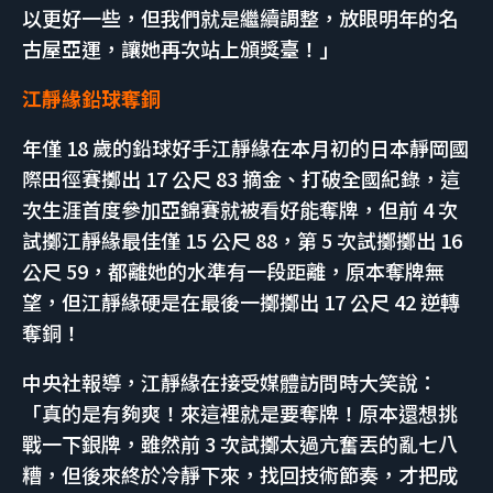
以更好一些，但我們就是繼續調整，放眼明年的名
古屋亞運，讓她再次站上頒獎臺！」
江靜緣鉛球奪銅
年僅 18 歲的鉛球好手江靜緣在本月初的日本靜岡國
際田徑賽擲出 17 公尺 83 摘金、打破全國紀錄，這
次生涯首度參加亞錦賽就被看好能奪牌，但前 4 次
試擲江靜緣最佳僅 15 公尺 88，第 5 次試擲擲出 16
公尺 59，都離她的水準有一段距離，原本奪牌無
望，但江靜緣硬是在最後一擲擲出 17 公尺 42 逆轉
奪銅！
中央社報導，江靜緣在接受媒體訪問時大笑說：
「真的是有夠爽！來這裡就是要奪牌！原本還想挑
戰一下銀牌，雖然前 3 次試擲太過亢奮丟的亂七八
糟，但後來終於冷靜下來，找回技術節奏，才把成