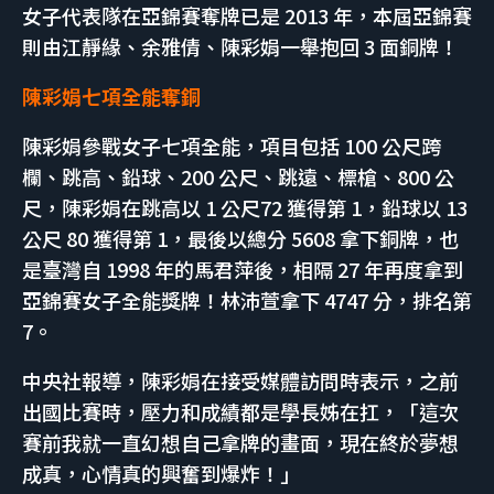
女子代表隊在亞錦賽奪牌已是 2013 年，本屆亞錦賽
則由江靜緣、余雅倩、陳彩娟一舉抱回 3 面銅牌！
陳彩娟七項全能奪銅
陳彩娟參戰女子七項全能，項目包括 100 公尺跨
欄、跳高、鉛球、200 公尺、跳遠、標槍、800 公
尺，陳彩娟在跳高以 1 公尺72 獲得第 1，鉛球以 13
公尺 80 獲得第 1，最後以總分 5608 拿下銅牌，也
是臺灣自 1998 年的馬君萍後，相隔 27 年再度拿到
亞錦賽女子全能獎牌！林沛萱拿下 4747 分，排名第
7。
中央社報導，陳彩娟在接受媒體訪問時表示，之前
出國比賽時，壓力和成績都是學長姊在扛，「這次
賽前我就一直幻想自己拿牌的畫面，現在終於夢想
成真，心情真的興奮到爆炸！」