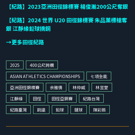
【紀路】2023亞洲田徑錦標賽 楊俊瀚200公尺奪銀
【紀路】2024 世界 U20 田徑錦標賽 朱品薰標槍奪
銀 江靜緣鉛球摘銅
→更多田徑紀路
2025
400公尺跨欄
ASIAN ATHLETICS CHAMPIONSHIPS
七項全能
亞洲田徑錦標賽
余雅倩
林仲威
林昱堂
江靜緣
田徑
田徑亞錦賽
紀路台灣
紀路臺灣
跳遠
鉛球
鏈球
陳彩娟