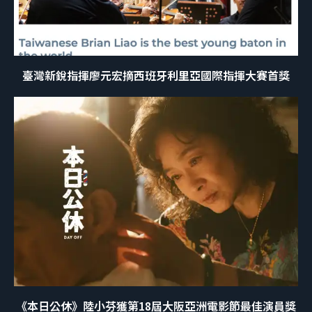
臺灣新銳指揮廖元宏摘西班牙利里亞國際指揮大賽首獎
《本日公休》陸小芬獲第18屆大阪亞洲電影節最佳演員獎