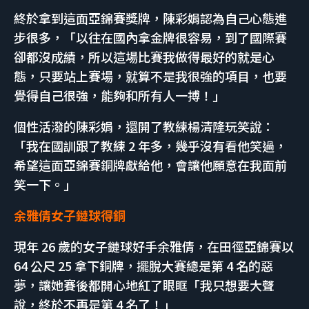
終於拿到這面亞錦賽獎牌，陳彩娟認為自己心態進
步很多，「以往在國內拿金牌很容易，到了國際賽
卻都沒成績，所以這場比賽我做得最好的就是心
態，只要站上賽場，就算不是我很強的項目，也要
覺得自己很強，能夠和所有人一搏！」
個性活潑的陳彩娟，還開了教練楊清隆玩笑說：
「我在國訓跟了教練 2 年多，幾乎沒有看他笑過，
希望這面亞錦賽銅牌獻給他，會讓他願意在我面前
笑一下。」
余雅倩女子鏈球得銅
現年 26 歲的女子鏈球好手余雅倩，在田徑亞錦賽以
64 公尺 25 拿下銅牌，擺脫大賽總是第 4 名的惡
夢，讓她賽後都開心地紅了眼眶「我只想要大聲
說，終於不再是第 4 名了！」