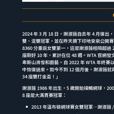
2024 年 3 月 18 日，謝淑薇自去年 4
雙、混雙冠軍，並在昨天摘下印地安泉公開賽女
8360 分重返女雙第一，這是謝淑薇相隔超過 
座剛好 10 年，累計在位 48 週。WTA 
卑斯山滑雪和園藝。自 2022 年 WTA 年
中恢復過來。如今不到 12 個月後，謝淑薇就與
34 座雙打金盃！」
謝淑薇 1986 年出生，5 歲開始接觸網球，2
8 座是大滿貫賽冠軍：
2013 年溫布頓網球賽女雙冠軍—謝淑薇 /