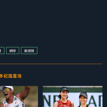
萬
網球
謝淑薇
多紀路臺灣