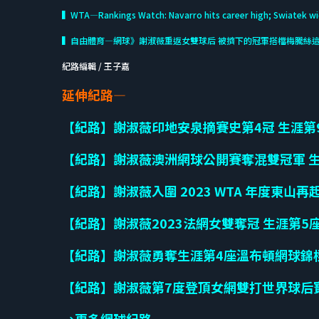
▍WTA—Rankings Watch: Navarro hits career high; Swiatek w
▍自由體育—網球》謝淑薇重返女雙球后 被擠下的冠軍搭檔梅騰絲
紀路編輯 / 王子嘉
延伸紀路—
【紀路】謝淑薇印地安泉摘賽史第4冠 生涯第
【紀路】謝淑薇澳洲網球公開賽奪混雙冠軍 
【紀路】謝淑薇入圍 2023 WTA 年度東山再
【紀路】謝淑薇2023法網女雙奪冠 生涯第5
【紀路】謝淑薇勇奪生涯第4座溫布頓網球錦
【紀路】謝淑薇第7度登頂女網雙打世界球后
→更多網球紀路