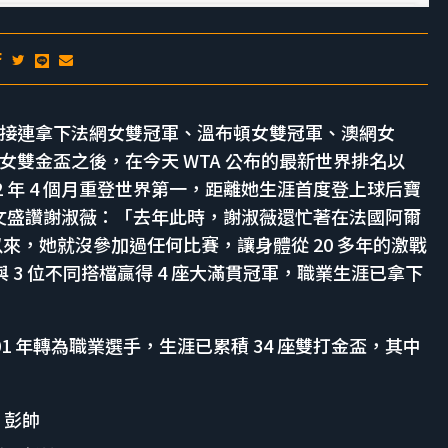
 月復出，接連拿下法網女雙冠軍、溫布頓女雙冠軍、澳網女
雙金盃之後，在今天 WTA 公布的最新世界排名以
2 年 4 個月重登世界第一，距離她生涯首度登上球后寶
官網發文盛讚謝淑薇：「去年此時，謝淑薇還忙著在法國阿爾
終賽以來，她就沒參加過任何比賽，讓身體從 20 多年的激戰
 3 位不同搭檔贏得 4 座大滿貫冠軍，職業生涯已拿下
001 年轉為職業選手，生涯已累積 34 座雙打金盃，其中
 彭帥