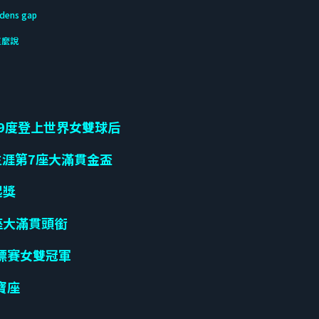
idens gap
這麼說
9度登上世界女雙球后
生涯第7座大滿貫金盃
起獎
座大滿貫頭銜
標賽女雙冠軍
寶座