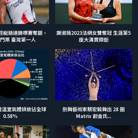
輕艇競速錦標賽奪銀、
謝淑薇2023法網女雙奪冠 生涯第5
門票 臺灣第一人
座大滿貫頭銜
臺灣溫室氣體排放佔全球
劍舞藝術家蔡宏毅舞出 28 圈
0.58%
Matrix 創金氏...