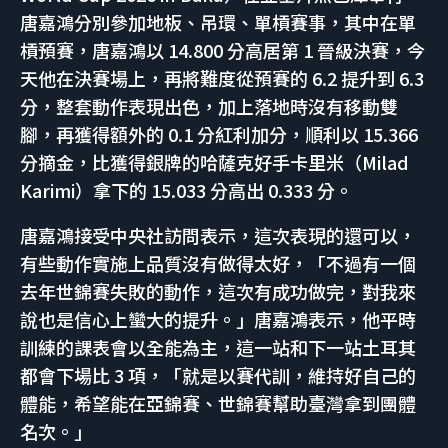
唐嘉鴻分別參加地板、吊環、單槓賽事，其中在單
槓預賽，唐嘉鴻以 14.800 分高居第 1 晉級決賽，今
天他在決賽場上，再將難度從預賽的 6.2 提升到 6.3
分，整套動作表現出色，加上落地時沒有移動雙
腳，再獲得額外的 0.1 分紅利加分，順利以 15.366
分摘金，比獲得銀牌的哈薩克好手卡里米（Milad
Karimi）拿下的 15.033 分高出 0.333 分。
唐嘉鴻接受中央社訪問表示，這次表現的還可以，
有些動作實施上品質沒有做得太好，「不過有一個
去年世錦賽失敗的動作，這次有成功做完，對我來
說也是信心上蠻大的提升。」唐嘉鴻表示，他平時
訓練的課表會以全能為主，這一站和下一站土耳其
都會下場比 3 項，「就是以賽代訓，維持好自己的
體能，希望能在亞錦賽、世錦賽幫助臺灣拿到團體
名次。」