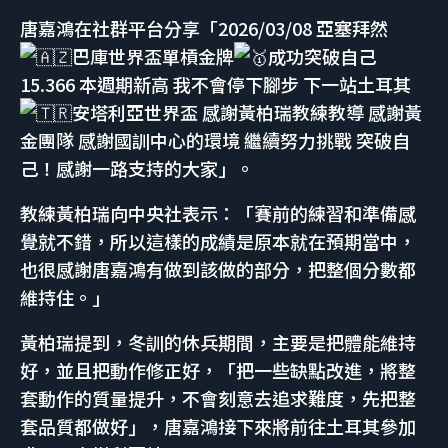
唐嘉鴻在社群平台分享「2026/03/08 亞塞拜然
巴庫世界盃單槓金牌
成功突破自己
15.366 本週期新高 我不會停下腳步 下一站土耳其
安塔利亞世界盃 感謝黃柏瑞教練教導 感謝黃
金團隊 感謝國訓中心的環境 繼續努力挑戰 突破自
己！感謝一路支持的大家」。
教練黃柏瑞向中央社表示：「賽前的練習和準備感
覺就不錯，所以這樣的成績是原本就在預期當中，
也很感謝唐嘉鴻有做到該做的部分，把整個分數都
維持住。」
黃柏瑞提到，冬訓的休兵期間，主要是把體能維持
好，並且把動作修正好，「把一些缺點改進，將整
套動作的質量提升，不會刻意去追求難度，先把整
套品質都做好」，唐嘉鴻接下來將前往土耳其參加