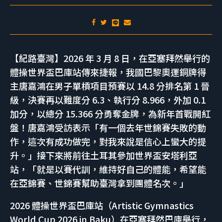
【紀路臺灣】2026 年 3 月 8 日，在亞塞拜然舉行的
體操世界盃巴庫站傳來捷報，我國巴黎奧運銅牌得
主唐嘉鴻在男子單槓項目預賽以 14.8 分排名第 1 晉
級，決賽再以難度分 6.3、執行分 8.966，外加 0.1
加分，以總分 15.366 分勇奪金牌，為新年首戰開紅
盤！唐嘉鴻受訪表示「有一個去年世錦賽失敗的動
作，這次有成功做完，對我來說是信心上蠻大的提
升。」接下來將前往土耳其參加世界盃安塔利亞
站，「就是以賽代訓，維持好自己的體能，希望能
在亞錦賽、世錦賽幫助臺灣拿到團體名次。」
2026 體操世界盃巴庫站（Artistic Gymnastics
World Cup 2026 in Baku）在亞塞拜然巴庫舉行，