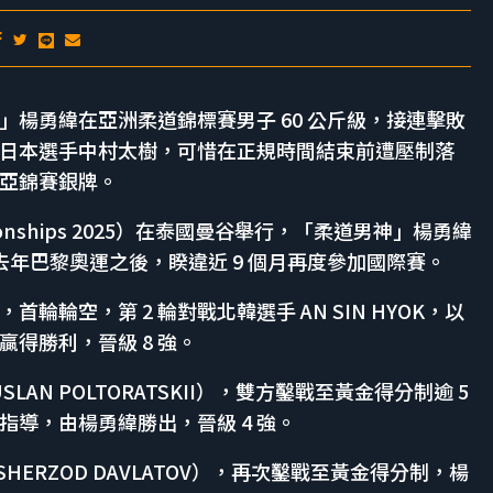
道男神」楊勇緯在亞洲柔道錦標賽男子 60 公斤級，接連擊敗
日本選手中村太樹，可惜在正規時間結束前遭壓制落
下亞錦賽銀牌。
mpionships 2025）在泰國曼谷舉行，「柔道男神」楊勇緯
去年巴黎奧運之後，睽違近 9 個月再度參加國際賽。
輪輪空，第 2 輪對戰北韓選手 AN SIN HYOK，以
得勝利，晉級 8 強。
AN POLTORATSKII），雙方鑿戰至黃金得分制逾 5
指導，由楊勇緯勝出，晉級 4 強。
ERZOD DAVLATOV），再次鑿戰至黃金得分制，楊