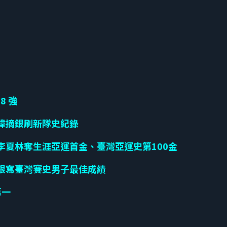
8 強
勇緯摘銀刷新隊史紀錄
國李夏林奪生涯亞運首金、臺灣亞運史第100金
奪銀寫臺灣賽史男子最佳成績
第一