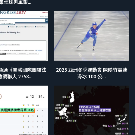
奪桌球男單銀...
通過《臺灣國際團結法
2025 亞洲冬季運動會 陳映竹競速
調聯大 2758...
滑冰 100 公...