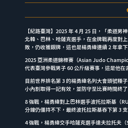
【紀路臺灣】2025 年 4 月 25 日，「柔
北韓、巴林、哈薩克選手，在金牌戰再度對上
敗，仍收獲銀牌，這也是楊勇緯連續 2 年拿
2025 亞洲柔道錦標賽（Asian Judo Cha
代表臺灣參戰男子 60 公斤級賽事，這是他在
目前世界排名第 3 的楊勇緯名列大會頭號種子，首
小內割取得一記有效，並防守至比賽時間終了贏
8 強戰，楊勇緯對上巴林選手波托拉斯基（RUSL
分鐘仍僵持不下，最終波托拉斯基吞下第 3 支
4 強戰，楊勇緯交手哈薩克選手達夫拉托夫（SH