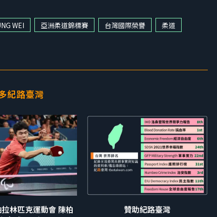
UNG WEI
亞洲柔道錦標賽
台灣國際榮譽
柔道
多紀路臺灣
黎帕拉林匹克運動會 陳柏
贊助紀路臺灣