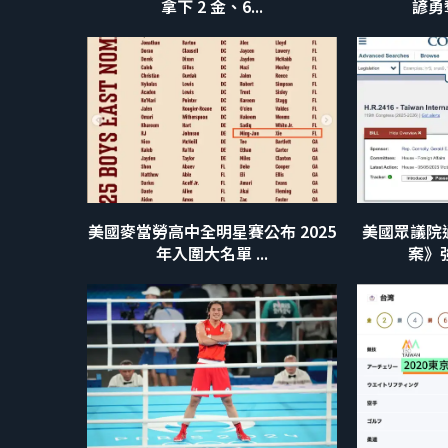
拿下 2 金、6...
諺勇
美國麥當勞高中全明星賽公布 2025
美國眾議院
年入圍大名單 ...
案》強