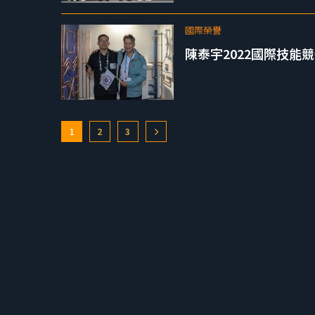
國際榮譽
陳泰宇2022國際技能
1
2
3