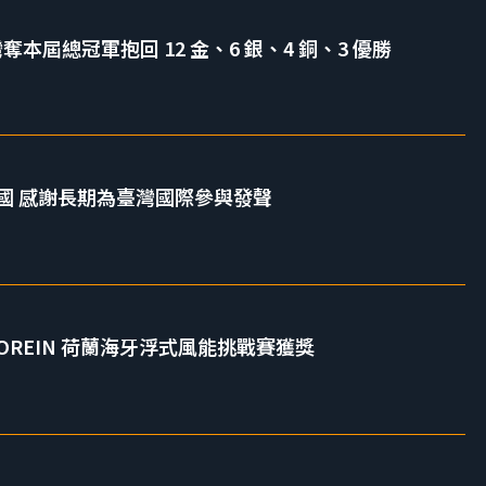
奪本屆總冠軍抱回 12 金、6 銀、4 銅、3 優勝
國 感謝長期為臺灣國際參與發聲
REIN 荷蘭海牙浮式風能挑戰賽獲獎