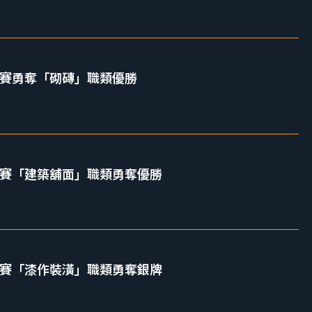
競賽勇奪「砌磚」職類優勝
競賽「建築舖面」職類勇奪優勝
競賽「漆作裝潢」職類勇奪銀牌