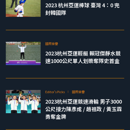
2023 杭州亞運棒球 臺灣 4：0 完
封韓國隊
國際榮譽
2023杭州亞運輕艇 賴冠傑靜水競
速1000公尺單人划槳奪隊史首金
Editor's Picks
國際榮譽
2023杭州亞運競速滑輪 男子3000
公尺接力陳彥成 / 趙祖政 / 黃玉霖
勇奪金牌