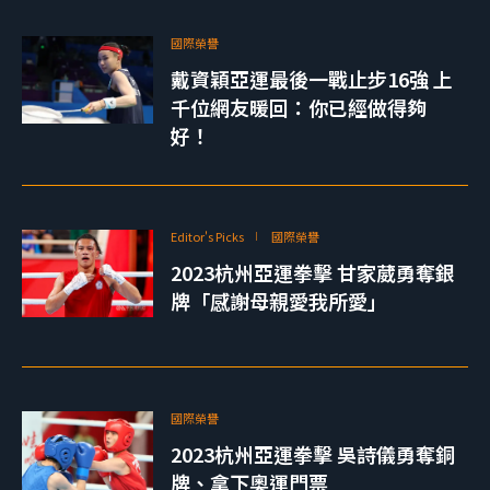
國際榮譽
戴資穎亞運最後一戰止步16強 上
千位網友暖回：你已經做得夠
好！
Editor's Picks
國際榮譽
2023杭州亞運拳擊 甘家葳勇奪銀
牌「感謝母親愛我所愛」
國際榮譽
2023杭州亞運拳擊 吳詩儀勇奪銅
牌、拿下奧運門票