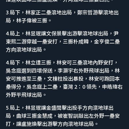
3 局下，林家正二壘滾地出局，鄭宗哲游擊滾地出
局，林子偉被三振。
4 局上，林昱珉讓文保景擊出游擊滾地球出局，尹
東熙二游穿越一壘安打，三振朴成韓，金亨俊二壘
方向滾地球出局。
4 局下，林立遭三振，林安可三壘滾地內野安打，
吳念庭選到四壞保送，李灝宇右外野飛球出局，林
安可推進至三壘，文棟柱投出暴投，林安可跑回本
壘得分，吳念庭上二壘，臺灣 2：0 領先，申皓瑋右
外野平飛球出局。
5 局上，林昱珉讓金盛閏擊出投手方向滾地球出
局，曲球三振金慧成，被崔智訓敲出左外野一壘安
打，讓盧施煥擊出游擊方向滾地球出局。