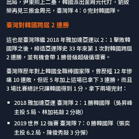
出局，尹東熙上二壘，韓國派出金周元代打，劉致
榮再見三振金周元，臺灣隊 4：0 完封韓國隊。
臺灣對韓國跨屆 2 連勝
這也是臺灣隊繼 2018 年雅加達亞運以 2：1 擊敗韓
國隊之後，締造亞運隊史 33 年來第 1 次對韓國跨屆
2 連勝，並有機會帶 1 勝晉級超級循環賽。
臺灣隊歷年對上韓國全職棒國家隊，曾歷經 12 年慘
痛 10 連敗，但近 5 年加上這場已拿下 3 連勝，而且
3 場比賽總計只讓韓國得到 1 分，拿下兩場完封：
2018 雅加達亞運 臺灣隊 2：1 勝韓國隊（吳昇峰
主投 5 局、林加祐敲 2 分砲）
2019 世界 12 強賽 臺灣隊 7：0 勝韓國隊（張奕
主投 6.2 局、陳俊秀敲 3 分彈）