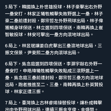
5 局下，韓國換上朴世雄投球，林子豪擊出右外野
一壘安打，林家正犧牲觸擊失敗野選上一壘，林子
豪二壘前遭封殺，鄭宗哲左外野飛球出局，林子偉
獲觸身球保送，林立選到四壞保送，南韓再換上崔
智敏投球，林安可擊出一壘方向滾地球出局。
6 局上，林昱珉讓姜白虎擊出三壘滾地球出局，三
振文保景，尹東熙二壘方向滾球出局。
6 局下，吳念庭選到四壞保送，李灝宇敲右外野一
壘安打，申皓瑋犧牲觸擊失敗點成三滾野選上一
壘，吳念庭三壘前遭封殺，鄭宗哲三壘方向滾地球
出局，跑者推進至二、三壘，南韓再換上朴英賢投
球，林家正遭三振。
7 局上，臺灣換上古林睿煬接替投球，讓朴成韓擊
出中外野飛球出局，連續三振金亨俊、金盛閏。