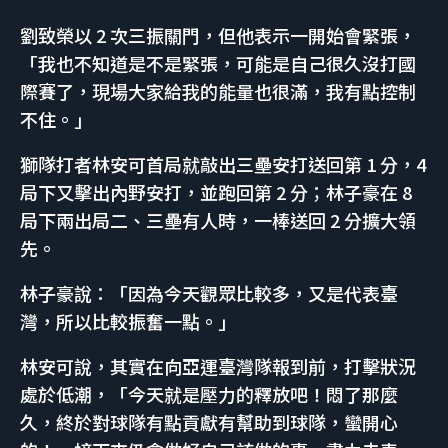
劉致榮以 2 次三振關門，但他表示一開始會緊張，
「我也不知道是不是緊張，可能是自己很久沒打國
際賽了，現場大家給我的能量也很滿，我有點控制
不住。」
獅隊打者林安可首局就敲出三壘安打送回第 1 分，4
局下又擊出內野安打，並跑回第 2 分；林子豪在 8
局下兩出局二、三壘有人時，一棒送回 2 分擴大領
先。
林子豪說：「因為今天觀眾比較多，又是代表臺
灣，所以比較振奮一點。」
林安可說，其實在向亞運臺灣隊報到前，打擊狀況
處於低潮，「今天就是壓力的釋放吧！悶了那麼
久，終於對球隊有點貢獻有幫助到球隊，蠻開心