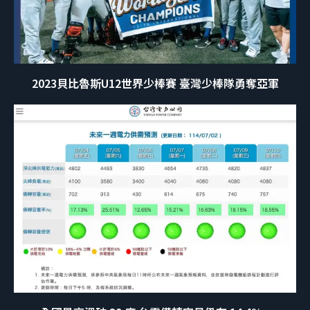
2023貝比魯斯U12世界少棒賽 臺灣少棒隊勇奪亞軍