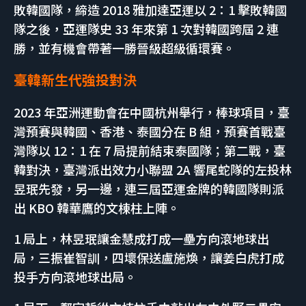
敗韓國隊，締造 2018 雅加達亞運以 2：1 擊敗韓國
隊之後，亞運隊史 33 年來第 1 次對韓國跨屆 2 連
勝，並有機會帶著一勝晉級超級循環賽。
臺韓新生代強投對決
2023 年亞洲運動會在中國杭州舉行，棒球項目，臺
灣預賽與韓國、香港、泰國分在 B 組，預賽首戰臺
灣隊以 12：1 在 7 局提前結束泰國隊；第二戰，臺
韓對決，臺灣派出效力小聯盟 2A 響尾蛇隊的左投林
昱珉先發，另一邊，連三屆亞運金牌的韓國隊則派
出 KBO 韓華鷹的文棟柱上陣。
1 局上，林昱珉讓金慧成打成一壘方向滾地球出
局，三振崔智訓，四壞保送盧施煥，讓姜白虎打成
投手方向滾地球出局。