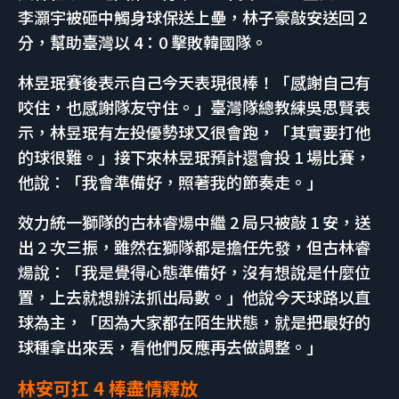
李灝宇被砸中觸身球保送上壘，林子豪敲安送回 2
分，幫助臺灣以 4：0 擊敗韓國隊。
林昱珉賽後表示自己今天表現很棒！「感謝自己有
咬住，也感謝隊友守住。」臺灣隊總教練吳思賢表
示，林昱珉有左投優勢球又很會跑，「其實要打他
的球很難。」接下來林昱珉預計還會投 1 場比賽，
他說：「我會準備好，照著我的節奏走。」
效力統一獅隊的古林睿煬中繼 2 局只被敲 1 安，送
出 2 次三振，雖然在獅隊都是擔任先發，但古林睿
煬說：「我是覺得心態準備好，沒有想說是什麼位
置，上去就想辦法抓出局數。」他說今天球路以直
球為主，「因為大家都在陌生狀態，就是把最好的
球種拿出來丟，看他們反應再去做調整。」
林安可扛 4 棒盡情釋放