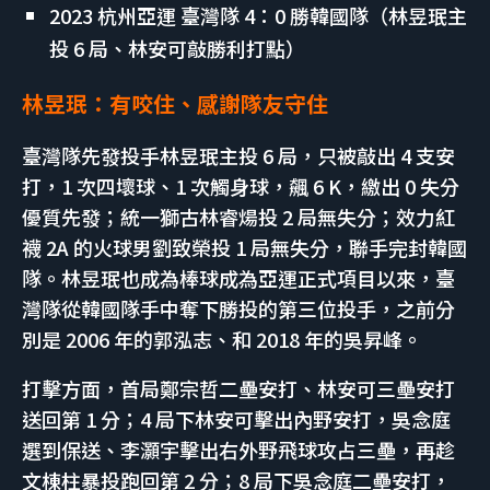
2023 杭州亞運 臺灣隊 4：0 勝韓國隊（林昱珉主
投 6 局、林安可敲勝利打點）
林昱珉：有咬住、感謝隊友守住
臺灣隊先發投手林昱珉主投 6 局，只被敲出 4 支安
打，1 次四壞球、1 次觸身球，飆 6 K，繳出 0 失分
優質先發；統一獅古林睿煬投 2 局無失分；效力紅
襪 2A 的火球男劉致榮投 1 局無失分，聯手完封韓國
隊。林昱珉也成為棒球成為亞運正式項目以來，臺
灣隊從韓國隊手中奪下勝投的第三位投手，之前分
別是 2006 年的郭泓志、和 2018 年的吳昇峰。
打擊方面，首局鄭宗哲二壘安打、林安可三壘安打
送回第 1 分；4 局下林安可擊出內野安打，吳念庭
選到保送、李灝宇擊出右外野飛球攻占三壘，再趁
文棟柱暴投跑回第 2 分；8 局下吳念庭二壘安打，