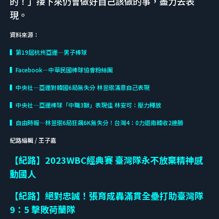
的！」接下來仍會做好自己該做的事，盡力去表
現。
資料來源：
▍第19屆杭州亞運—男子棒球
▍Facebook—中華民國棒球協會粉絲團
▍中央社—亞運對韓國6局無失分 林昱珉滿意自己表現
▍中央社—亞運棒球「中職3獅」表現佳 林安可：壓力釋放
▍自由時報—林昱珉6局狂飆6K無失分！台灣4：0力退南韓收2連勝
紀路編輯 / 王子嘉
【紀路】2023WBC經典賽 臺灣隊永不放棄精神感
動國人
【紀路】絕對忠誠！張育成轟滿貫全壘打助臺灣隊
9：5 擊敗荷蘭隊