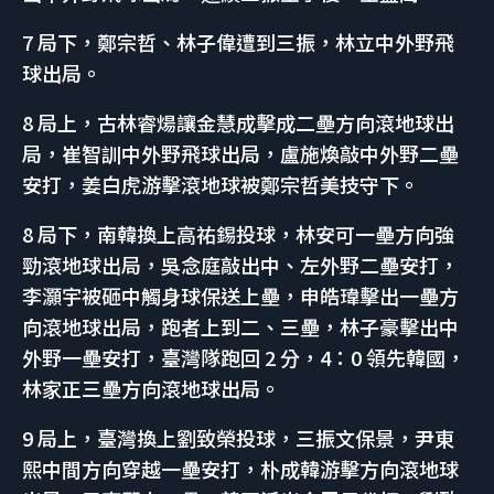
7 局下，鄭宗哲、林子偉遭到三振，林立中外野飛
球出局。
8 局上，古林睿煬讓金慧成擊成二壘方向滾地球出
局，崔智訓中外野飛球出局，盧施煥敲中外野二壘
安打，姜白虎游擊滾地球被鄭宗哲美技守下。
8 局下，南韓換上高祐錫投球，林安可一壘方向強
勁滾地球出局，吳念庭敲出中、左外野二壘安打，
李灝宇被砸中觸身球保送上壘，申皓瑋擊出一壘方
向滾地球出局，跑者上到二、三壘，林子豪擊出中
外野一壘安打，臺灣隊跑回 2 分，4：0 領先韓國，
林家正三壘方向滾地球出局。
9 局上，臺灣換上劉致榮投球，三振文保景，尹東
熙中間方向穿越一壘安打，朴成韓游擊方向滾地球