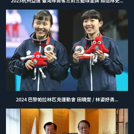
2023杭州亞運 臺灣隊勇奪三對三籃球金牌 締造隊史...
2024 巴黎帕拉林匹克運動會 田曉雯 / 林姿妤勇...