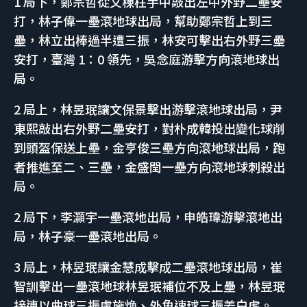
1 局下，鄭宗哲從文棟柱手中敲出左中外野二壘安
打，林子偉一壘滾地球出局，幫助鄭宗哲上到三
壘，林立出棒過半遭三振，林安可擊出右外野三壘
安打，臺灣 1：0 領先，吳念庭游擊方向滾地球出
局。
2 局上，林昱珉讓文保景擊出游擊滾地球出局，尹
東熙敲出右外野二壘安打，對朴成韓投出變化球削
到頭盔保送上壘，金亨俊三壘方向滾地球出局，跑
者推進至二、三壘，金盛閏一壘方向滾地球刺殺出
局。
2 局下，李灝宇一壘滾地出局，申皓瑋游擊滾地出
局，林子豪一壘滾地出局。
3 局上，林昱珉讓金慧成擊成二壘滾地球出局，崔
智訓擊出一壘滾地球林昱珉補位不及上壘，林昱珉
接連以曲球三振盧施煥、外角速球三振姜白虎。