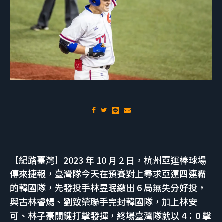
【紀路臺灣】2023 年 10 月 2 日，杭州亞運棒球場
傳來捷報，臺灣隊今天在預賽對上尋求亞運四連霸
的韓國隊，先發投手林昱珉繳出 6 局無失分好投，
與古林睿煬、劉致榮聯手完封韓國隊，加上林安
可、林子豪關鍵打擊發揮，終場臺灣隊就以 4：0 擊