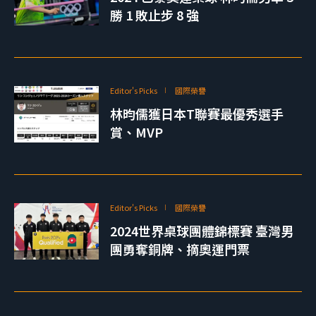
勝 1 敗止步 8 強
Editor's Picks
國際榮譽
林昀儒獲日本T聯賽最優秀選手
賞、MVP
Editor's Picks
國際榮譽
2024世界桌球團體錦標賽 臺灣男
團勇奪銅牌、摘奧運門票