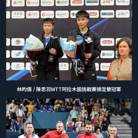
林昀儒 / 陳思羽WTT阿拉木圖挑戰賽摘混雙冠軍