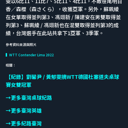
雯以6比11、11比7、5比11、4比11，不敵笹尾明日
香／森櫻（森さくら），收獲亞軍。另外，蘇珮綾
在女單取得並列第3、馮翊新 / 陳建安在男雙取得並
列第3、蘇珮綾 / 馮翊新也在混雙取得並列第3的成
績，台灣選手在此站共拿下1亞軍、3季軍。
參考資料來源與照片
▍WTT Contender Lima 2022
相關：
【紀錄】劉馨尹 / 黃郁雯摘WTT德國杜塞道夫桌球
賽女雙冠軍
→更多臺灣桌球紀路
→更多臺灣英雄
→更多紀路臺灣