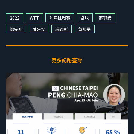
2022
WTT
利馬挑戰賽
桌球
蘇珮綾
鄭先知
陳建安
馮翊新
黃郁雯
更多紀路臺灣