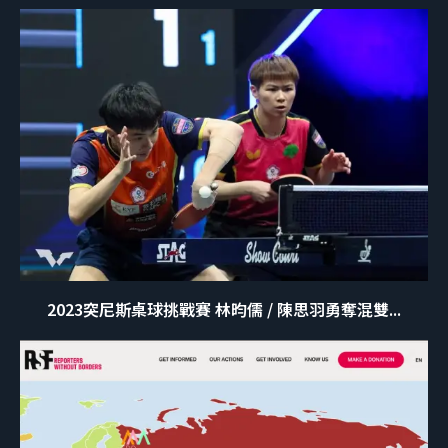
2023突尼斯桌球挑戰賽 林昀儒 / 陳思羽勇奪混雙...