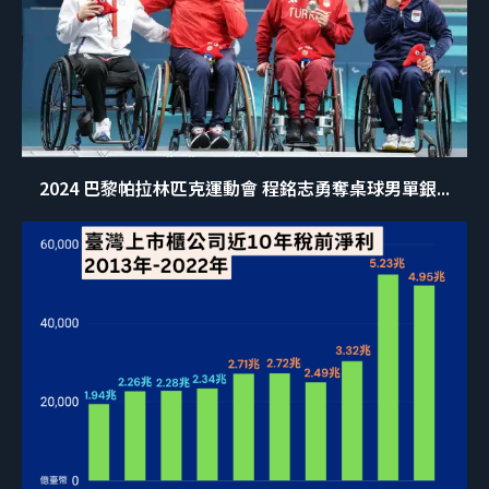
2024 巴黎帕拉林匹克運動會 程銘志勇奪桌球男單銀...