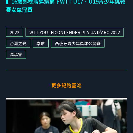
▍16歲鄭樸璿連續摘下WTT U17、U19青少年挑戰
賽女單冠軍
2022
WTT YOUTH CONTENDER PLATJA D'ARO 2022
台灣之光
桌球
西班牙青少年桌球公開賽
高承睿
更多紀路臺灣