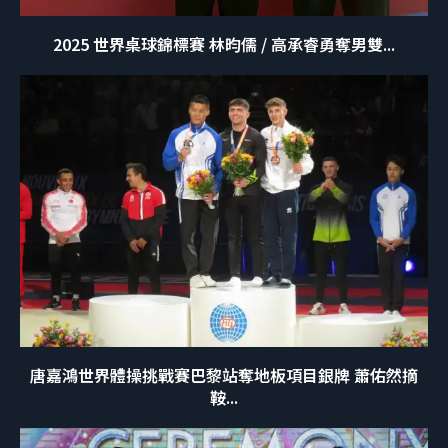
2025 世界桌球錦標賽 林昀儒 / 高承睿勇奪男雙...
唐嘉鴻世界體操挑戰賽巴黎站奪地板項目銀牌 蕭佑然摘
鞍...