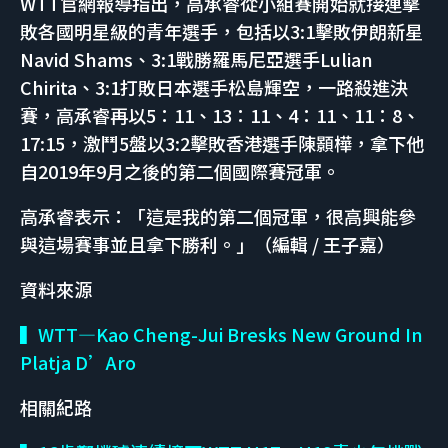
WTT官網報導指出，高承睿從小組賽開始就接連擊
敗各國明星級的青年選手，包括以3:1擊敗伊朗新星
Navid Shams、3:1戰勝羅馬尼亞選手Lulian
Chirita、3:1打敗日本選手松島輝空，一路殺進決
賽，高承睿再以5：11、13：11、4：11、11：8、
17:15，激鬥5盤以3:2擊敗香港選手陳顥樺，拿下他
自2019年9月之後的第二個國際賽冠軍。
高承睿表示：「這是我的第二個冠軍，很高興能參
與這場賽事並且拿下勝利。」（編輯 / 王子嘉）
資料來源
▍WTT—Kao Cheng-Jui Bresks New Ground In
Platja D’Aro
相關紀路