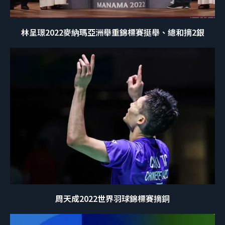
林呈璟2022麥納瑪亞洲舉重錦標賽挺舉、總和摘2銀
周天成2022世界羽球錦標賽摘銅