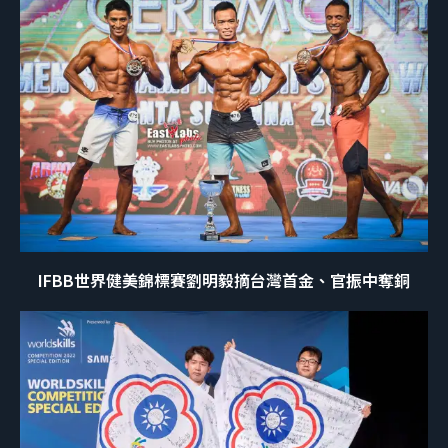
IFBB世界健美錦標賽劉明毅摘台灣首金、官振中奪銅