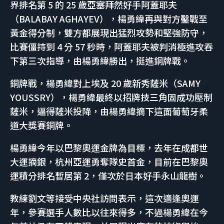
界排名第 5 的 25 歲亞塞拜然好手阿蓋耶夫
（BALABAY AGHAYEV），楊勇緯再與對方鑿戰至
黃金得分制，雙方都展現出猛烈攻勢和堅強防守，
比賽僵持到 4 分 57 秒時，阿蓋耶夫被判消極進攻吞
下第三次指導，由楊勇緯勝出，挺進銅牌戰。
銅牌戰，楊勇緯對上埃及 20 歲新秀薩米（SAMY
YOUSSRY），楊勇緯最終以招牌技三角固成功壓制
薩米，逼得薩米投降，由楊勇緯摘下這面葡萄牙柔
道大獎賽銅牌。
楊勇緯今年以巴黎奧運金牌為目標，去年在成都世
大運摘銀，杭州亞運勇奪隊史首金，目前在巴黎奧
運積分排名暫居第 2，僅次於日本好手永山龍樹。
教練劉文等接受中央社訪問表示，這次適逢奧運
年，參賽選手人數比以往來得多，不過楊勇緯在今