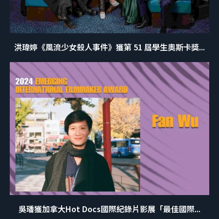
洪瑋婷《風流少女殺人事件》獲第 51 屆學生奧斯卡獎...
吳璠獲加拿大Hot Docs國際紀錄片影展「最佳國際...