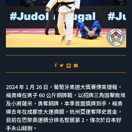
2024 年 1 月 26 日，葡萄牙柔道大獎賽傳來捷報，
楊勇緯在男子 60 公斤銅牌戰，以招牌三角固擊敗埃
及小將薩米，勇奪銅牌，本季首面獎牌到手，楊勇
緯去年在成都世大運摘銀，杭州亞運奪隊史首金，
目前在巴黎奧運積分排名暫居第 2，僅次於日本好
手永山龍樹。