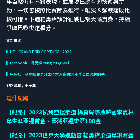
年首站仍有不錯表現，並展現出應有的技術與拚
勁，一切皆按照比賽節奏進行，唯獨 8 強戰落敗比
較可惜。下週楊勇緯預計征戰巴黎大滿貫賽，持續
爭取巴黎奧運積分。
資料來源：
▍IJF—GRAND PRIX PORTUGAL 2024
▍Facebook—楊勇緯 Yang Yung Wei
▍中央社—楊勇緯葡萄牙柔道大獎賽摘銅 本季首面獎牌到手
紀路編輯 / 王子嘉
延伸紀路—
【紀路】2023杭州亞運柔道 楊勇緯擊敗韓國李夏林
奪生涯亞運首金、臺灣亞運史第100金
【紀路】2023世界大學運動會 楊勇緯柔道奪銀寫臺