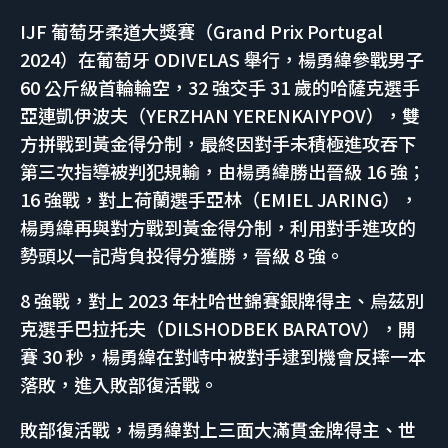
IJF 葡萄牙柔道大獎賽（Grand Prix Portugal
2024）在葡萄牙 ODIVELAS 舉行，楊勇緯參戰男子
60 公斤級首輪輪空，32 強交手 31 歲的哈薩克選手
亞連凱伊波夫（YERZHAN YERENKAIYPOV），雙
方拼戰到黃金得分制，最終因對手未積極進攻吞下
第三次指導被判犯規輸，由楊勇緯勝出晉級 16 強；
16 強戰，對上荷蘭選手亞林（EMIEL JARING），
楊勇緯再與對方戰到黃金得分制，利用對手進攻的
勢頭以一記背負投得分獲勝，晉級 8 強。
8 強戰，對上 2023 年杜哈世錦賽銀牌得主、烏茲別
克選手巴拉托夫（DILSHODBEK BARATOV），開
賽 30 秒，楊勇緯在對峙中被對手逮到機會反摔一本
落敗，進入敗部復活戰。
敗部復活戰，楊勇緯對上三面大滿貫金牌得主、世