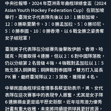
中央社報導，2024 年亞洲青年曲棍球總會盃（2024
Asian Youth Hockey Federation Cup）在新加坡
舉行，臺灣女子代表隊先後以 10：1 勝新加坡、
12：0 勝斯里蘭卡、3：0 勝孟加拉、5：0 勝印尼、
5：0 勝泰國、10：0 勝香港，以 6 戰全勝之姿勇奪
女子組冠軍！
臺灣男子代表隊在分組賽先後擊敗伊朗、香港、哈
薩克、阿曼取得 4 連勝，但以 2：6 對中國隊落敗，
仍以分組第 2 名晉級 4 強，4 強戰對孟加拉以 1：5
敗北落入銅牌戰；銅牌戰對泰國隊，雙方打入延長
PK 賽，最終臺灣隊以 2：3 落敗，獲得第 4 名。
中華民國曲棍球協會理事長蔡宜助表示，男、女代
表隊在這次賽事中的表現令人振奮，尤其是女子隊
6 連勝摘金更是追平歷史新猷。近年培育潛力優秀
計畫有重大收穫，未來將持續提供球員更好資源，