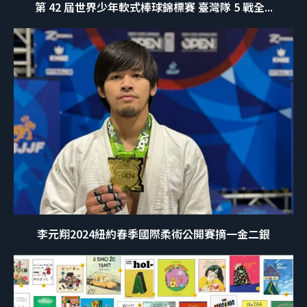
第 42 屆世界少年軟式棒球錦標賽 臺灣隊 5 戰全...
李元翔2024紐約春季國際柔術公開賽摘一金二銀