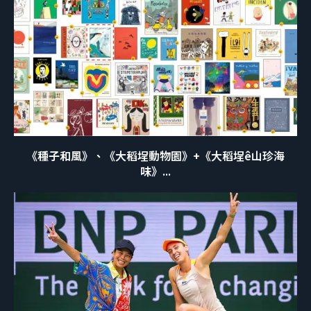
《種子和風》、《大稻埕動物園》+《大稻埕ê山珍海
味》...