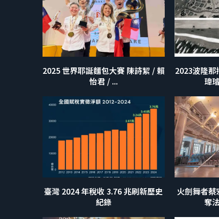
2025 世界耶誕麵包大賽 陳詩絜 / 賴
2023波隆
怡君 / ...
瑋
臺灣 2024 年稅收 3.76 兆刷新歷史
火劍舞者蔡
紀錄
奪