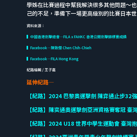
學姊在比賽過程中幫我解決很多其他問題～也
己的不足，準備下一場更高級別的比賽日本世
資料來源：
▍中國香港劍擊總會—FILA x FAHKC 香港公開劍擊錦標賽成績
▍Facebook—陳致傑 Chen Chih-Chieh
▍Facebook—FILA Hong Kong
紀路編輯 / 王子嘉
延伸紀路—
【紀路】2024 巴黎奧運擊劍 陳弈通止步32
【紀路】陳奕通奧運擊劍亞洲資格賽奪冠 臺灣
【紀路】2024 U18 世界中學生運動會 臺灣抱