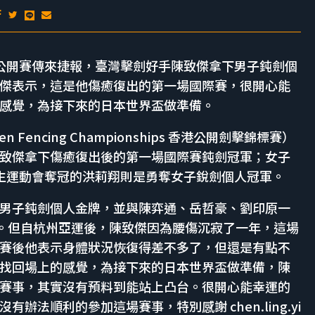
香港擊劍公開賽傳來捷報，臺灣擊劍好手陳致傑拿下男子鈍劍個
傑表示，這是他傷癒復出的第一場國際賽，很開心能
感覺，為接下來的日本世界盃做準備。
en Fencing Championships 香港公開劍擊錦標賽）
致傑拿下傷癒復出後的第一場國際賽鈍劍冠軍；女子
學生運動會奪冠的洪莉翔則是勇奪女子銳劍個人冠軍。
臺灣拿下男子鈍劍個人金牌，並與陳弈通、岳哲豪、劉印原一
銅牌。但自杭州亞運後，陳致傑因為腰傷沉寂了一年，這場
賽後他表示身體狀況恢復得差不多了，但還是有點不
找回場上的感覺，為接下來的日本世界盃做準備，陳
賽事，其實沒有預料到能站上凸台。很開心能幸運的
法順利的參加這場賽事，特別感謝 chen.ling.yi