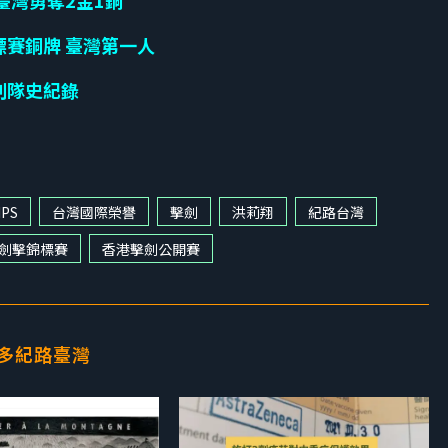
臺灣勇奪2金1銅
標賽銅牌 臺灣第一人
創隊史紀錄
IPS
台灣國際榮譽
擊劍
洪莉翔
紀路台灣
劍擊錦標賽
香港擊劍公開賽
多紀路臺灣