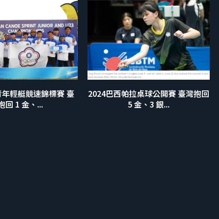
洲青年輕艇競速錦標賽 臺
2024巴西帕拉桌球公開賽 臺灣抱回
回 1 金、...
5 金、3 銀...