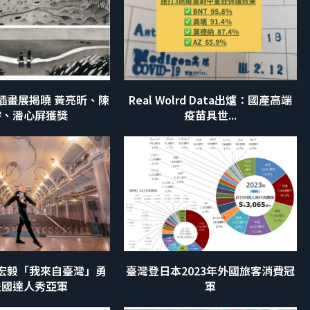
那插畫展揭曉 黃亮昕、陳
Real Wolrd Data出爐：國產高端
璿、潘心屏獲獎
疫苗具世...
宏毅「我來自臺灣」勇
臺灣登日本2023年外國旅客消費冠
法國達人秀亞軍
軍