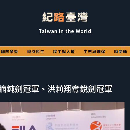
Taiwan in the World
國際榮譽
經濟民生
民主與人權
生態與環保
時間軸
致傑摘鈍劍冠軍、洪莉翔奪銳劍冠軍