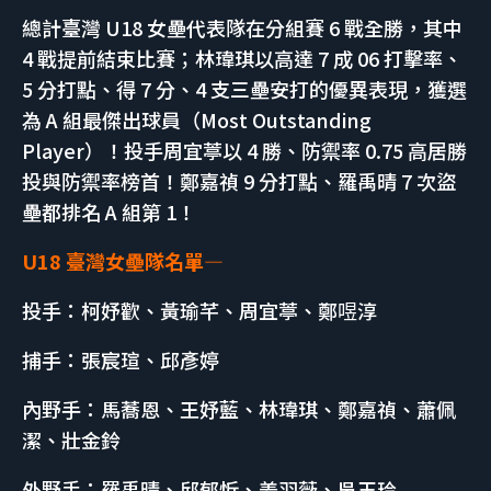
總計臺灣 U18 女壘代表隊在分組賽 6 戰全勝，其中
4 戰提前結束比賽；林瑋琪以高達 7 成 06 打擊率、
5 分打點、得 7 分、4 支三壘安打的優異表現，獲選
為 A 組最傑出球員（Most Outstanding
Player）！投手周宜葶以 4 勝、防禦率 0.75 高居勝
投與防禦率榜首！鄭嘉禎 9 分打點、羅禹晴 7 次盜
壘都排名 A 組第 1！
U18 臺灣女壘隊名單—
投手：柯妤歡、黃瑜芊、周宜葶、鄭喅淳
捕手：張宸瑄、邱彥婷
內野手：馬蕎恩、王妤藍、林瑋琪、鄭嘉禎、蕭佩
潔、壯金鈴
外野手：羅禹晴、邱郁忻、姜羽薇、吳玉玲