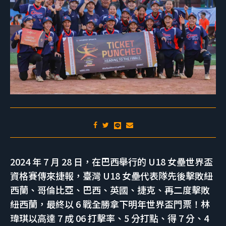
2024 年 7 月 28 日，在巴西舉行的 U18 女壘世界盃
資格賽傳來捷報，臺灣 U18 女壘代表隊先後擊敗紐
西蘭、哥倫比亞、巴西、英國、捷克、再二度擊敗
紐西蘭，最終以 6 戰全勝拿下明年世界盃門票！林
瑋琪以高達 7 成 06 打擊率、5 分打點、得 7 分、4