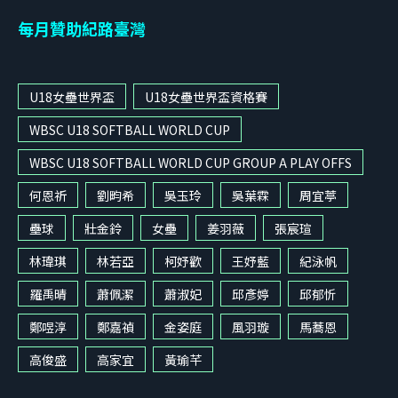
每月贊助紀路臺灣
U18女壘世界盃
U18女壘世界盃資格賽
WBSC U18 SOFTBALL WORLD CUP
WBSC U18 SOFTBALL WORLD CUP GROUP A PLAY OFFS
何恩祈
劉畇希
吳玉玲
吳葉霖
周宜葶
壘球
壯金鈴
女壘
姜羽薇
張宸瑄
林瑋琪
林若亞
柯妤歡
王妤藍
紀泳帆
羅禹晴
蕭佩潔
蕭淑妃
邱彥婷
邱郁忻
鄭喅淳
鄭嘉禎
金姿庭
風羽璇
馬蕎恩
高俊盛
高家宜
黃瑜芊