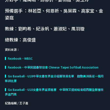
預備選手 ：林若亞、何恩祈、吳葉霖、高家宜、金
姿庭
教練：劉畇希、紀泳帆、蕭淑妃、風羽璇
總教練：高俊盛
資料來源：
▍Facebook—WBSC
▍Facebook—中華民國壘球協會 Chinese Taipei Softball Association
▍Go Baseball—U18中華女壘世界盃分組賽球員名單 啟動美洲長征一個月
移訓比賽
▍Go Baseball—U18女壘世界盃資格賽 中華隊又提前結束紐西蘭全勝獲世
界盃門票
紀路編輯 / 王子嘉