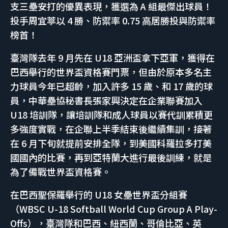
支三壘安打的優異表現，獲選為 A 組最傑出球員！
投手周宜葶以 4 勝、防禦率 0.75 高居勝投與防禦率
榜首！
臺灣隊去年 9 月先在 U18 亞洲盃拿下亞軍，獲得在
巴西舉行的世界盃資格賽門票，但由於原本多名主
力球員今年已超齡，加入許多 15 歲、和 17 歲的球
員，中華壘協秘書長張家興決定在企業聯賽加入
U18 培訓隊，讓培訓隊和成人球員以賽代訓累積更
多強度實戰，在企聯上半季結束後繼續集訓，接著
在 6 月下旬就提前安排全隊，到美國科羅拉多打美
國國內的比賽，再到亞特蘭大進行最後訓練，就是
為了備戰世界盃資格賽。
在巴西聖保羅舉行的 U18 女壘世界盃分組賽
（WBSC U-18 Softball World Cup Group A Play-
Offs），臺灣隊和巴西、紐西蘭、哥倫比亞、英