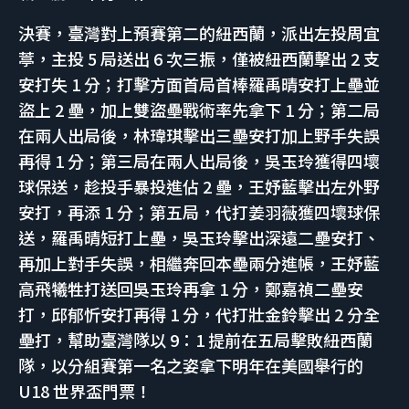
決賽，臺灣對上預賽第二的紐西蘭，派出左投周宜
葶，主投 5 局送出 6 次三振，僅被紐西蘭擊出 2 支
安打失 1 分；打擊方面首局首棒羅禹晴安打上壘並
盜上 2 壘，加上雙盜壘戰術率先拿下 1 分；第二局
在兩人出局後，林瑋琪擊出三壘安打加上野手失誤
再得 1 分；第三局在兩人出局後，吳玉玲獲得四壞
球保送，趁投手暴投進佔 2 壘，王妤藍擊出左外野
安打，再添 1 分；第五局，代打姜羽薇獲四壞球保
送，羅禹晴短打上壘，吳玉玲擊出深遠二壘安打、
再加上對手失誤，相繼奔回本壘兩分進帳，王妤藍
高飛犧牲打送回吳玉玲再拿 1 分，鄭嘉禎二壘安
打，邱郁忻安打再得 1 分，代打壯金鈴擊出 2 分全
壘打，幫助臺灣隊以 9：1 提前在五局擊敗紐西蘭
隊，以分組賽第一名之姿拿下明年在美國舉行的
U18 世界盃門票！