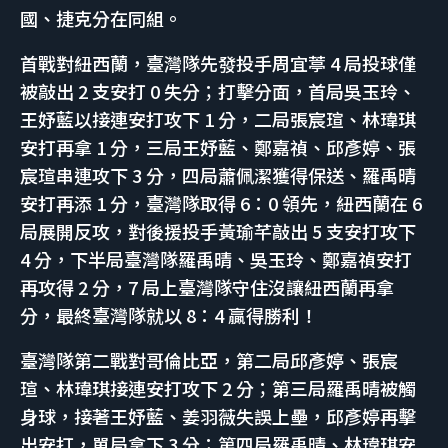
國、捷克分在同組。
首戰對紐西蘭，臺灣隊先發投手周宜葶 4 局投球僅
被敲出 2 支安打 0 失分；打擊分面，首局吳玉玲、
王妤藍以接連安打攻下 1 分，二局張宸瑄、林瑋琪
安打再拿 1 分，三局王妤藍、鄭嘉禎、邱彥婷、張
宸瑄串連攻下 3 分，四局蕭佩潔獲得保送、羅禹晴
安打再添 1 分，臺灣隊取得 6：0 領先，紐西蘭在 6
局展開反攻，對後援投手黃瑜芊敲出 5 支安打攻下
4 分，下半局臺灣隊羅禹晴、吳玉玲、鄭嘉禎安打
再攻得 2 分，7 局上臺灣隊守住沒讓紐西蘭再拿
分，最終臺灣隊就以 8：4 贏得勝利！
臺灣隊第二戰對哥倫比亞，第二局邱彥婷、張宸
瑄、林瑋琪接連安打攻下 2 分；第三局羅禹晴被觸
身球，接著王妤藍、姜羽薇失誤上壘，邱彥婷再擊
出安打，單局拿下 3 分；第四局羅禹晴、林瑋琪安