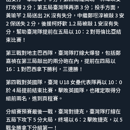
打攻得 2 分；第五局臺灣隊再添 3 分；投手方面，
黃瑜芊 2 局送出 2K 沒有失分，中繼鄭喅淳被敲 3 安
2 保送失 2 分，後援柯妤歡 1.2 局被敲 1 安沒有失
分，幫助臺灣隊提前在五局以 10：2 對哥倫比亞結
束比賽！
第三戰對地主巴西隊，臺灣隊打線大爆發，包括鄭
嘉禎在第三局敲出的兩分砲在內，提前在四局以
16：1 對巴西拿下勝利，三連勝！
第四戰對英國隊，臺灣 U18 女壘代表隊再以 10：0
於 4 局提前結束比賽，擊敗英國隊，也確定取得分
組前兩名，進到頁程賽。
分組賽預賽最後一戰，臺灣對捷克，臺灣隊打線在
五局下攻下 5 分大局，終場以 6：2 擊敗捷克，以 5
戰全勝拿下分組第一！