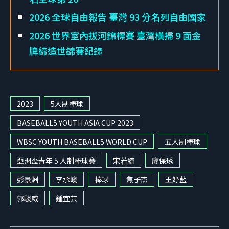
2026 全球自由報告 臺灣 93 分名列自由國家
2026 世界室內拔河錦標賽 臺灣橫掃 9 面金
牌締造世錦賽紀錄
2023
5人制棒球
BASEBALL5 YOUTH ASIA CUP 2023
WBSC YOUTH BASEBALL5 WORLD CUP
五人制棒球
亞洲盃青年 5 人制棒球賽
宋若綺
廖保琇
彭景淵
李承峻
棒球
焦子杰
王妤藍
郭駿威
鍾宜芸