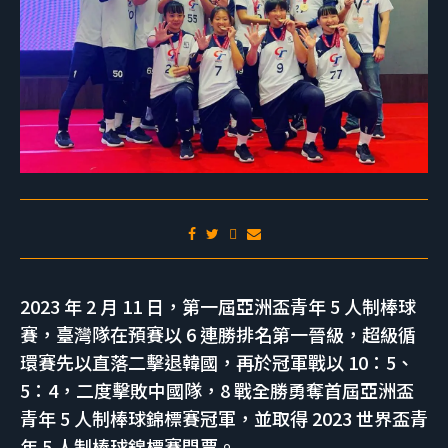
2023 年 2 月 11 日，第一屆亞洲盃青年 5 人制棒球
賽，臺灣隊在預賽以 6 連勝排名第一晉級，超級循
環賽先以直落二擊退韓國，再於冠軍戰以 10：5、
5：4，二度擊敗中國隊，8 戰全勝勇奪首屆亞洲盃
青年 5 人制棒球錦標賽冠軍，並取得 2023 世界盃青
年 5 人制棒球錦標賽門票。