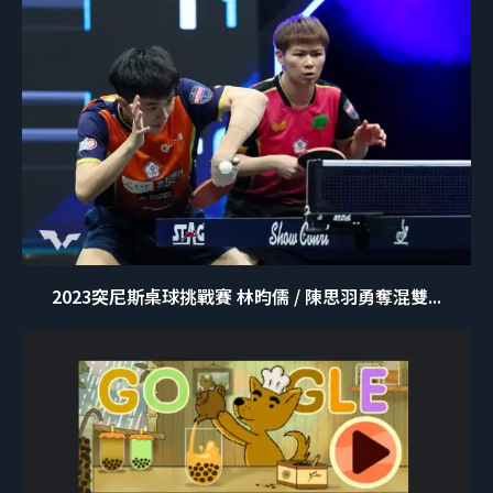
2023突尼斯桌球挑戰賽 林昀儒 / 陳思羽勇奪混雙...