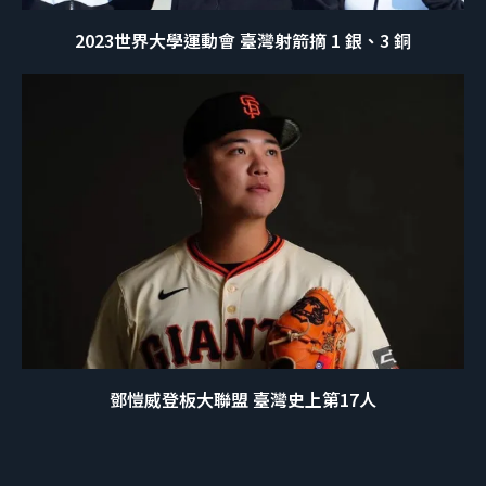
2023世界大學運動會 臺灣射箭摘 1 銀、3 銅
鄧愷威登板大聯盟 臺灣史上第17人