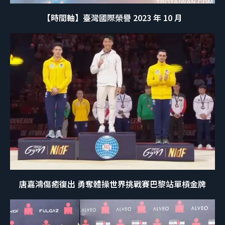
【時間軸】臺灣國際榮譽 2023 年 10 月
唐嘉鴻傷癒復出 勇奪體操世界挑戰賽巴黎站單槓金牌