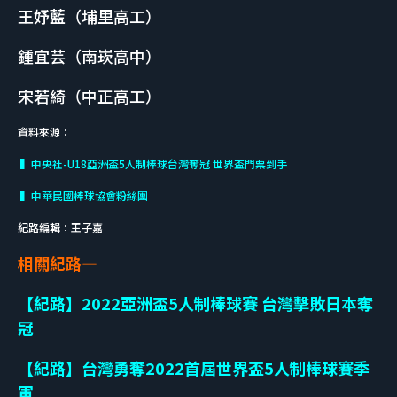
王妤藍（埔里高工）
鍾宜芸（南崁高中）
宋若綺（中正高工）
資料來源：
▍中央社-U18亞洲盃5人制棒球台灣奪冠 世界盃門票到手
▍中華民國棒球協會粉絲團
紀路編輯：王子嘉
相關紀路—
【紀路】2022亞洲盃5人制棒球賽 台灣擊敗日本奪
冠
【紀路】台灣勇奪2022首屆世界盃5人制棒球賽季
軍