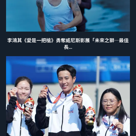
李鴻其《愛是一把槍》勇奪威尼斯影展「未來之獅—最佳
長...