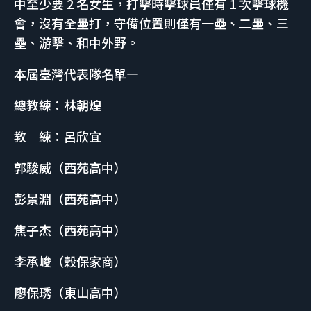
中至少要 2 名女生，打擊時擊球員僅有 1 次擊球機
會，沒有全壘打，守備位置則僅有一壘、二壘、三
壘、游擊、和中外野。
本屆臺灣代表隊名單—
總教練：林朝煌
教 練：呂欣宜
郭駿威（西苑高中）
彭景淵（西苑高中）
焦子杰（西苑高中）
李承峻（穀保家商）
廖保琇（東山高中）