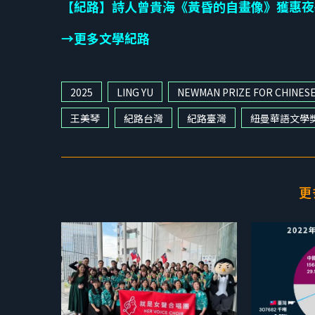
【紀路】詩人曾貴海《黃昏的自畫像》獲惠夜
→更多文學紀路
2025
LING YU
NEWMAN PRIZE FOR CHINES
王美琴
紀路台灣
紀路臺灣
紐曼華語文學
更