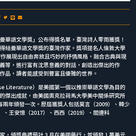
9 屆「紐曼華語文學獎」公布得獎名單，臺灣詩人零雨獲獎！
位獲得紐曼華語文學獎的臺灣作家。獎項提名人倫敦大學
零雨的詩作展現出自由奔放且巧妙的抒情風格，融合古典與現
義等，進行富有沈思意義的對話，創造出傑出的作
作品，讀者能感受到豐富且優雅的世界。
inese Literature）是美國第一個以推崇華語文學為目的
的傑出成就，由美國奧克拉荷馬大學美中關係研究所
sues）贊助，每兩年頒發一次。歷屆獲獎人包括莫言（2009）、韓少
3）、王安憶（2017）、西西（2019）、閻連科
家，頒獎典禮預計 3 月在美國舉行，並頒發 1 萬美元