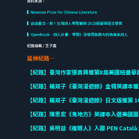
資料來源：
▍Newman Prize for Chinese Literature
▍自由藝文—賀！台灣詩人零雨獲頒 2025紐曼華語文學獎
▍OpenBook—詩人計畫．零雨》深情而無窮大的浩瀚系詩人
紀路編輯 / 王子嘉
延伸紀路—
【紀路】臺灣作家張貴興獲第8屆美國紐曼華
【紀路】楊双子《臺灣漫遊錄》金翎英譯本獲
【紀路】楊双子《臺灣漫遊錄》日文版獲第 1
【紀路】陳思宏《鬼地方》英譯本入選美國圖
【紀路】吳明益《複眼人》入圍 PEN Catal