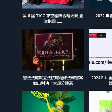
第 6 屆 TICC 東京國際合唱大賽 臺
2022
灣抱回 1...
憲法法庭就立法院職權修法釋憲案
2024 EI
做出判決：大部分違憲