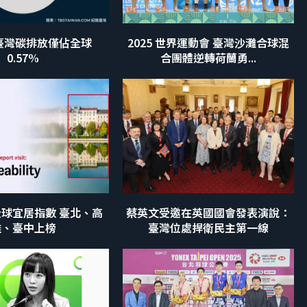
 年臺灣碳排放僅佔全球
2025 世界運動會 臺灣沙灘合球混
0.57%
合團體逆轉荷蘭勇...
U 全球宜居指數 臺北、高
蔡英文受邀在英國國會發表演說：
雄、臺中上榜
臺灣位處捍衛民主第一線