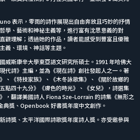
Bruno 表示，零雨的詩作展現出自由奔放且巧妙的抒情
哲學、藝術和神祕主義等，進行富有沈思意義的對
直觀理解；透過她的作品，讀者能感受到豐富且優雅
主義、環境、神話等主題。
威斯康辛大學東亞語文研究所碩士。1991 年哈佛大
現代詩》主編，並為《現在詩》創社發起人之一。著
》、《特技家族》、《木冬詠歌集》、《關於故鄉的
五點四十九分》《膚色的時光》、《女兒》，詩選集
美國詩人 Fiona Sze-Lorrain 的詩集《無形之
金典獎、Openbook 好書獎年度中文創作。
新詩獎、太平洋國際詩歌獎年度詩人獎。亦受邀參與