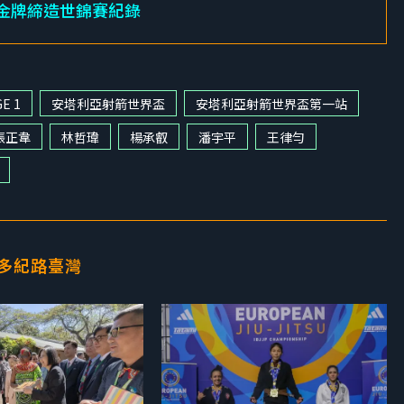
 面金牌締造世錦賽紀錄
E 1
安塔利亞射箭世界盃
安塔利亞射箭世界盃第一站
張正韋
林哲瑋
楊承叡
潘宇平
王律勻
多紀路臺灣