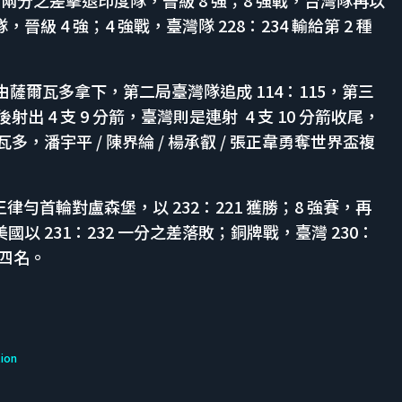
，晉級 4 強；4 強戰，臺灣隊 228：234 輸給第 2 種
由薩爾瓦多拿下，第二局臺灣隊追成 114：115，第三
射出 4 支 9 分箭，臺灣則是連射 4 支 10 分箭收尾，
多，潘宇平 / 陳界綸 / 楊承叡 / 張正韋勇奪世界盃複
 王律勻首輪對盧森堡，以 232：221 獲勝；8 強賽，再
美國以 231：232 一分之差落敗；銅牌戰，臺灣 230：
第四名。
ion