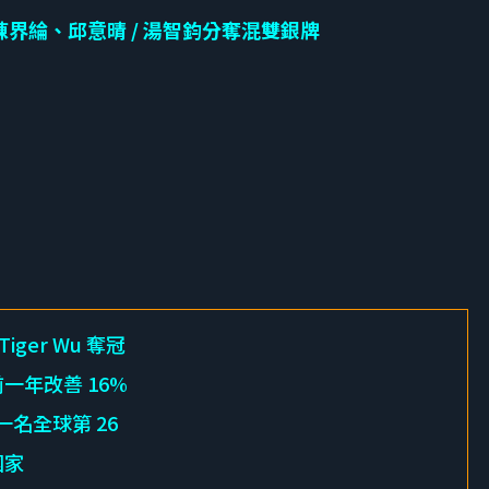
 陳界綸、邱意晴 / 湯智鈞分奪混雙銀牌
ger Wu 奪冠
前一年改善 16%
一名全球第 26
國家