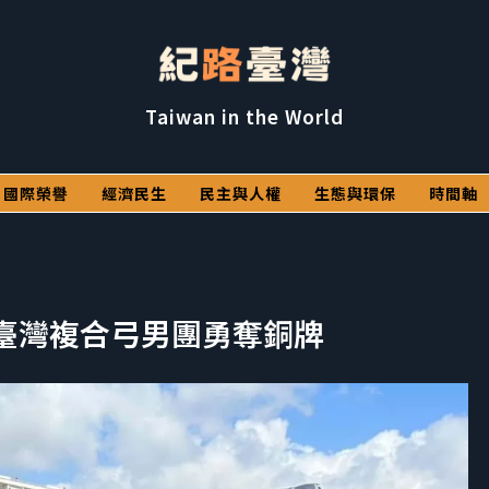
Taiwan in the World
國際榮譽
經濟民生
民主與人權
生態與環保
時間軸
 臺灣複合弓男團勇奪銅牌