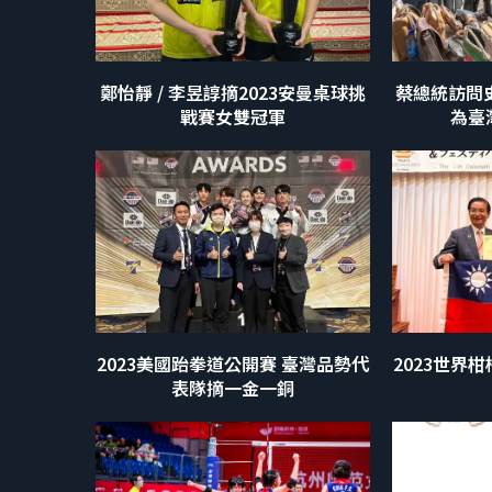
鄭怡靜 / 李昱諄摘2023安曼桌球挑
蔡總統訪問
戰賽女雙冠軍
為臺
2023美國跆拳道公開賽 臺灣品勢代
2023世界
表隊摘一金一銅