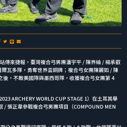
第一站傳來捷報，臺灣複合弓男團潘宇平 / 陳界綸 / 楊承叡
擊敗薩爾瓦多隊，勇奪世界盃銅牌；複合弓女團陳麗如 / 陳
國隊之後，不敵美國隊與墨西哥隊，收獲複合弓女團第 4
23 ARCHERY WORLD CUP STAGE 1）在土耳其舉
叡 / 張正韋參戰複合弓男團項目（COMPOUND MEN
4 兩分之差擊退印度隊，晉級 8 強；8 強戰，台灣隊再以