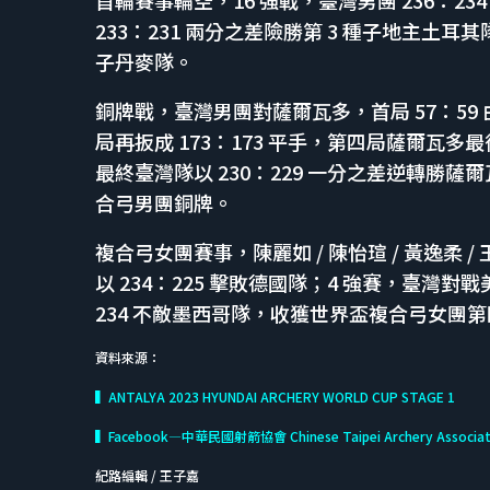
233：231 兩分之差險勝第 3 種子地主土耳其隊
子丹麥隊。
銅牌戰，臺灣男團對薩爾瓦多，首局 57：59 
局再扳成 173：173 平手，第四局薩爾瓦多最後
最終臺灣隊以 230：229 一分之差逆轉勝薩爾瓦
合弓男團銅牌。
複合弓女團賽事，陳麗如 / 陳怡瑄 / 黃逸柔 /
以 234：225 擊敗德國隊；4 強賽，臺灣對戰
234 不敵墨西哥隊，收獲世界盃複合弓女團
資料來源：
▍ANTALYA 2023 HYUNDAI ARCHERY WORLD CUP STAGE 1
▍Facebook—中華民國射箭協會 Chinese Taipei Archery Associat
紀路編輯 / 王子嘉