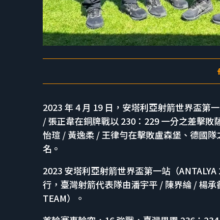
2023 年 4 月 19 日，安塔利亞射箭世界盃
/ 張正韋在銅牌戰以 230：229 一分之差
怡瑄 / 黃逸柔 / 王律勻在擊敗盧森堡、德
名。
2023 安塔利亞射箭世界盃第一站（ANTALYA 20
行，臺灣射箭代表隊由潘宇平 / 陳界綸 / 楊承
TEAM）。
首輪賽事輪空，16 強戰，臺灣男團 236：23