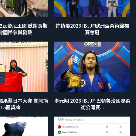
史瓦帝尼王國 感謝長期
許禎晏2023 IBJJF歐洲盃柔術錦標
灣國際參與發聲
賽奪冠
柑橘果醬日本大賽 臺灣摘
李元翔 2023 IBJJF 巴頓魯治國際柔
15面獎牌
術公開賽...