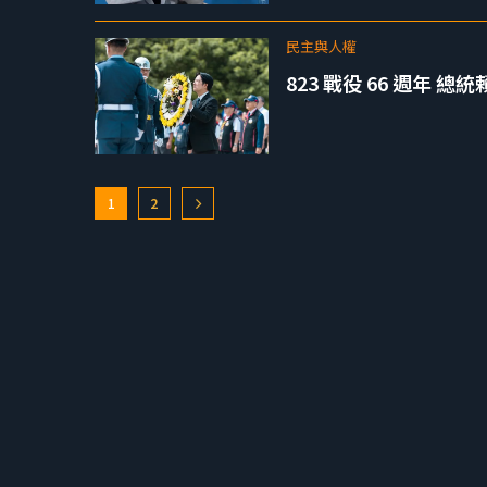
民主與人權
823 戰役 66 週年
1
2