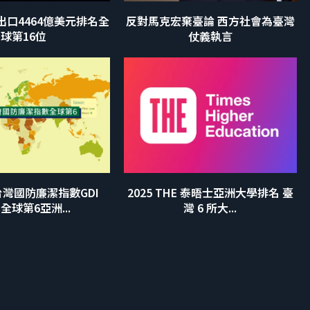
灣出口4464億美元排名全
反對馬克宏棄臺論 西方社會為臺灣
球第16位
仗義執言
灣國防廉潔指數GDI
2025 THE 泰晤士亞洲大學排名 臺
1全球第6亞洲...
灣 6 所大...