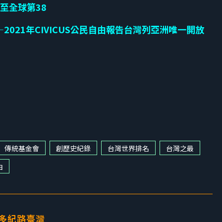
至全球第38
—2021
年
CIVICUS
公民自由報告台灣列亞洲唯一開放
傳統基金會
創歷史紀錄
台灣世界排名
台灣之最
由
多紀路臺灣