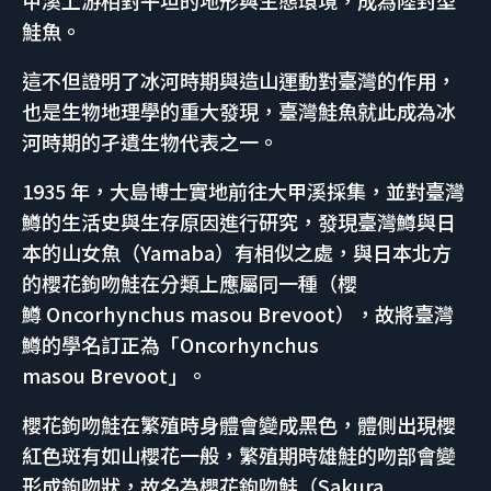
甲溪上游相對平坦的地形與生態環境，成為陸封型
鮭魚。
這不但證明了冰河時期與造山運動對臺灣的作用，
也是生物地理學的重大發現，臺灣鮭魚就此成為冰
河時期的孑遺生物代表之一。
1935 年，大島博士實地前往大甲溪採集，並對臺灣
鱒的生活史與生存原因進行研究，發現臺灣鱒與日
本的山女魚（Yamaba）有相似之處，與日本北方
的櫻花鉤吻鮭在分類上應屬同一種（櫻
鱒 Oncorhynchus masou Brevoot），故將臺灣
鱒的學名訂正為「Oncorhynchus
masou Brevoot」。
櫻花鉤吻鮭在繁殖時身體會變成黑色，體側出現櫻
紅色斑有如山櫻花一般，繁殖期時雄鮭的吻部會變
形成鉤吻狀，故名為櫻花鉤吻鮭（Sakura