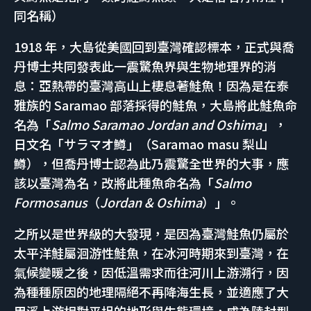
同名稱）
1918 年，大島從美國回到臺灣確認標本，正式與喬
丹博士共同發表此一震驚魚界與生物地理界的消
息：亞熱帶的臺灣高山上棲息著鮭魚！因為是在泰
雅族的 Saramao 部落採得的鮭魚，大島將此鮭魚命
名為「
Salmo Saramao Jordan and Oshima
」，
日文名「サラマオ鱒」（Saramao masu 梨山
鱒），但喬丹博士認為此乃震驚全世界的大事，應
該以臺灣為名，改將此種魚命名為「
Salmo
Formosanus
（
Jordan & Oshima
）」。
之所以是世界級的大發現，是因為臺灣鮭魚仍屬於
太平洋鮭屬洄游性鮭魚，在冰河時期來到臺灣，在
氣候變暖之後，因低溫需求而往河川上游溯行，因
為種種原因的地理隔絕不再降海生長，並適應了大