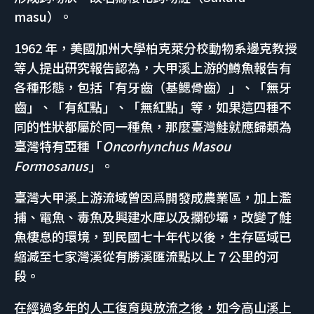
masu）。
1962 年，美國加州大學柏克萊分校動物系邊克教授
等人提出研究報告認為，大甲溪上游的鱒魚報告有
各種形態，包括「有牙齒（基鰓骨齒）」、「無牙
齒」、「有紅點」、「無紅點」等，如果這四種不
同的性狀都屬於同一種魚，那麼臺灣鮭就應歸類為
臺灣特有亞種「
Oncorhynchus Masou
Formosanus
」。
臺灣大甲溪上游流域曾因爲開發成農業區，加上濫
捕、電魚、毒魚及興建水庫以及攔砂壩，改變了鮭
魚棲息的環境，到民國七十年代以後，生存區域已
縮減至七家灣溪從有勝溪匯流點以上 7 公里的河
段。
在經過多年的人工復育與放流之後，如今高山溪上