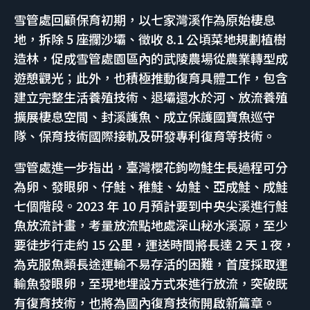
雪管處回顧保育初期，以七家灣溪作為原始棲息
地，拆除 5 座攔沙壩、徵收 8.1 公頃菜地規劃植樹
造林，促成雪管處園區內的武陵農場從農業轉型成
遊憩觀光；此外，也積極推動復育具體工作，包含
建立完整生活養殖技術、退壩還水於河、放流養殖
擴展棲息空間、封溪護魚、成立保護國寶魚巡守
隊、保育技術國際接軌及研發專利復育等技術。
雪管處進一步指出，臺灣櫻花鉤吻鮭生長過程可分
為卵、發眼卵、仔鮭、稚鮭、幼鮭、亞成鮭、成鮭
七個階段。2023 年 10 月預計要到中央尖溪進行鮭
魚放流計畫，考量放流點地處深山秘水溪源，至少
要徒步行走約 15 公里，運送時間將長達 2 天 1 夜，
為克服魚類長途運輸不易存活的困難，首度採取運
輸魚發眼卵，至現地埋設方式來進行放流，突破既
有復育技術，也將為國內復育技術開啟新篇章。