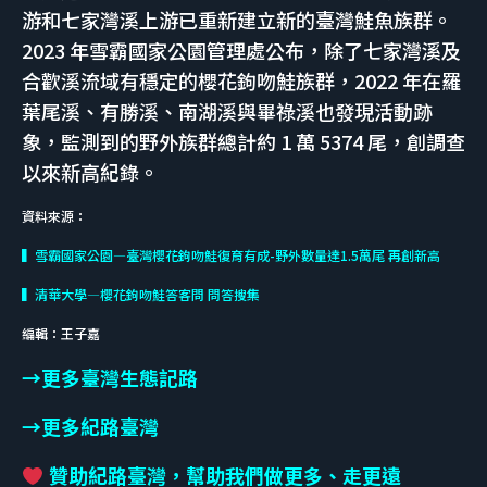
游和七家灣溪上游已重新建立新的臺灣鮭魚族群。
2023 年雪霸國家公園管理處公布，除了七家灣溪及
合歡溪流域有穩定的櫻花鉤吻鮭族群，2022 年在羅
葉尾溪、有勝溪、南湖溪與畢祿溪也發現活動跡
象，監測到的野外族群總計約 1 萬 5374 尾，創調查
以來新高紀錄。
資料來源：
▍雪霸國家公園—臺灣櫻花鉤吻鮭復育有成-野外數量達1.5萬尾 再創新高
▍清華大學—櫻花鉤吻鮭答客問 問答搜集
編輯：王子嘉
→更多臺灣生態記路
→
更多紀路臺灣
贊助紀路臺灣，幫助我們做更多、走更遠