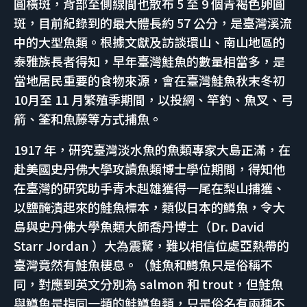
圓橫斑，背部至側線間也散布 5 至 9 個青褐色卵圓
斑，目前紀錄到的最大體長約 57 公分，是臺灣溪流
中的大型魚類。根據文獻及訪談環山、南山地區的
泰雅族長者得知，早年臺灣鮭魚的數量相當多，是
當地居民重要的食物來源，會在臺灣鮭魚秋末冬初
10月至 11 月繁殖季期間，以投網、竿釣、魚叉、弓
箭、筌和魚藤等方式捕魚。
1917 年，研究臺灣淡水魚的魚類專家大島正滿，在
赴美國史丹佛大學攻讀魚類博士學位期間，得知他
在臺灣的研究助手青木赳雄獲得一尾在梨山捕獲、
以鹽醃漬起來的鮭魚標本，類似日本的鱒魚，令大
島與史丹佛大學魚類大師喬丹博士（Dr. David
Starr Jordan ）大為震驚，難以相信位處亞熱帶的
臺灣竟然有鮭魚棲息。（鮭魚和鱒魚只是俗稱不
同，對應到英文分別為 salmon 和 trout，但鮭魚
與鱒魚是指同一類的鮭鱒魚類，只是俗名有兩種不