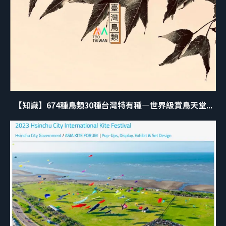
【知識】674種鳥類30種台灣特有種—世界級賞鳥天堂...