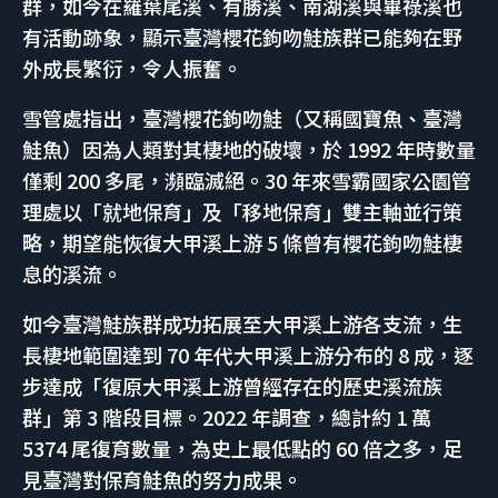
群，如今在羅葉尾溪、有勝溪、南湖溪與畢祿溪也
有活動跡象，顯示臺灣櫻花鉤吻鮭族群已能夠在野
外成長繁衍，令人振奮。
雪管處指出，臺灣櫻花鉤吻鮭（又稱國寶魚、臺灣
鮭魚）因為人類對其棲地的破壞，於 1992 年時數量
僅剩 200 多尾，瀕臨滅絕。30 年來雪霸國家公園管
理處以「就地保育」及「移地保育」雙主軸並行策
略，期望能恢復大甲溪上游 5 條曾有櫻花鉤吻鮭棲
息的溪流。
如今臺灣鮭族群成功拓展至大甲溪上游各支流，生
長棲地範圍達到 70 年代大甲溪上游分布的 8 成，逐
步達成「復原大甲溪上游曾經存在的歷史溪流族
群」第 3 階段目標。2022 年調查，總計約 1 萬
5374 尾復育數量，為史上最低點的 60 倍之多，足
見臺灣對保育鮭魚的努力成果。