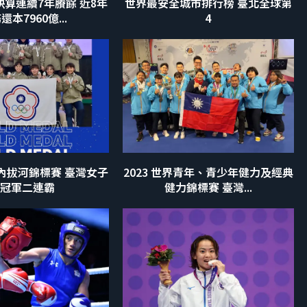
算連續7年賸餘 近8年
世界最安全城市排行榜 臺北全球第
還本7960億...
4
室內拔河錦標賽 臺灣女子
2023 世界青年、青少年健力及經典
隊冠軍二連霸
健力錦標賽 臺灣...