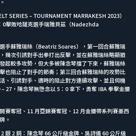
牌。
SERIES – TOURNAMENT MARRAKESH 2023）
0擊敗哈薩克選手瑞雅貝茲（Nadezhda
雅瑞絲（Beatriz Soares），第一回合蘇雅瑞
，幾次引誘對手出拳打出反擊，並在蘇雅瑞絲略顯猶
發起較多攻勢，但大多被陳念琴擋了下來，蘇雅瑞絲
擊也阻止了對手的節奏；第三回合蘇雅瑞絲的攻勢比
活、引誘對手、適時的阻止對方連續攻擊、並且伺機
– 27，陳念琴無懸念以 5：0 拿下，勇奪 IBA 拳擊金腰
開賽奪冠、11 月亞錦賽奪冠、12 月金腰帶系列賽墨西
金牌。
銀 2 銅：陳念琴 66 公斤級金牌、吳詩儀 60 公斤級