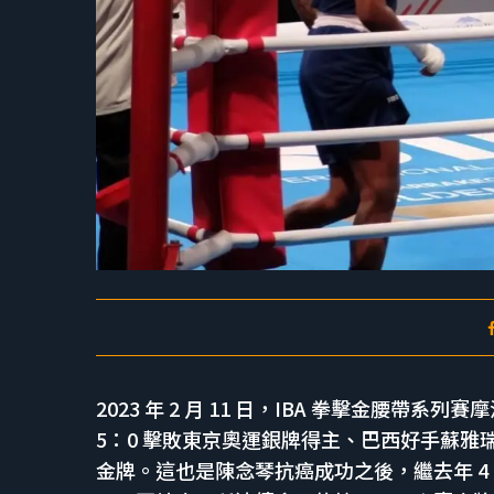
2023 年 2 月 11 日，IBA 拳擊金腰帶
5：0 擊敗東京奧運銀牌得主、巴西好手蘇雅瑞絲（
金牌。這也是陳念琴抗癌成功之後，繼去年 4 