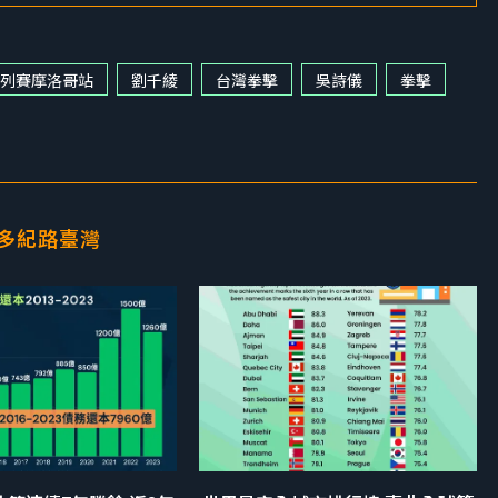
系列賽摩洛哥站
劉千綾
台灣拳擊
吳詩儀
拳擊
多紀路臺灣