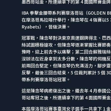
墨西哥站金，所連續拿下的第 4 面國際賽金
IBA 拳擊金腰帶系列賽摩洛哥站（GOLDEN BELT 
在摩洛哥馬拉喀什舉行，陳念琴在 4 強賽以5：
Ryabets），晉級決賽。
冠軍戰，陳念琴對決東京奧運銀牌得主、巴西選手蘇
絲試圖積極搶攻，但陳念琴逐漸掌握比賽節奏
豫時，迎上前去予以痛擊；第二回合蘇雅瑞絲
沒辦法在近身拿到太多分數，陳念琴的伺機反
前兩回合堅定，但陳念琴仍充滿活力，腳步靈
反擊，最後三回合結束，5 位裁判累計 5 個 30 
帶系列賽摩洛哥站冠軍。
這是陳念琴病癒復出之後，繼去年 4 月泰國公
哥站奪冠之後，所連續拿下的第 4 面國際賽
本屆摩洛哥站賽事臺灣女子選手一共拿下 1 金 2 