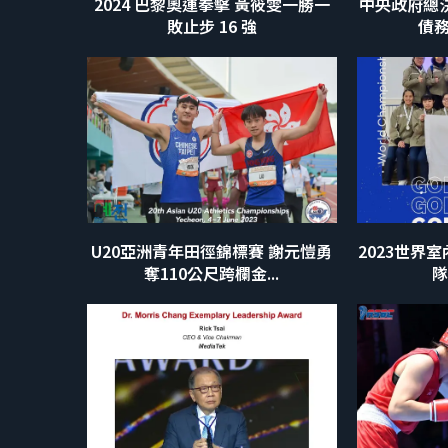
2024 巴黎奧運拳擊 黃筱雯一勝一
中央政府總決
敗止步 16 強
債務
U20亞洲青年田徑錦標賽 謝元愷勇
2023世界
奪110公尺跨欄金...