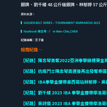
銀牌、劉千綾 48 公斤級銀牌、林郁婷 57 公
資料來源：
▍GOLDEN BELT SERIES – TOURNAMENT MARRAKESH 2023
▍Facebook-陳念琴﹣I’m Nien-Chin,CHEN
紀路編輯：王子嘉
相關紀路—
【紀錄】陳念琴勇奪2022亞洲拳擊錦標賽金
【紀路】抗癌鬥士陳念琴奧運後再出發奪泰國
【紀路】IBA拳擊金腰帶墨西哥站林郁婷、吳
【紀路】劉千綾 2023 IBA 拳擊金腰帶摩洛
【紀路】吳詩儀 2023 IBA 拳擊金腰帶摩洛