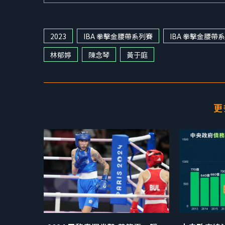
2023
IBA 拳擊金腰帶系列賽
IBA 拳擊金腰帶
林郁婷
陳念琴
黃于庭
更