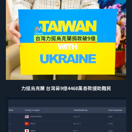
力挺烏克蘭 台灣募9億4468萬善款援助難民