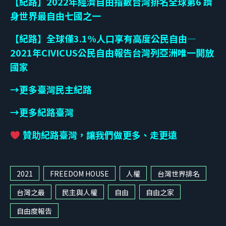
【紀路】
2022
年經濟自由指數台灣排名全球第
6
躋
身世界最自由七國之一
【紀路】全球僅
3.1%
人口享有高度公民自由
—
2021
年
CIVICUS
公民自由報告台灣列亞洲唯一開放
國家
→
更多臺灣民主紀路
→
更多紀路臺灣
贊助紀路臺灣，讓我們做更多、走更遠
2021
FREEDOM HOUSE
人權
台灣世界排名
台灣之最
民主與人權
自由
自由之家
自由度報告