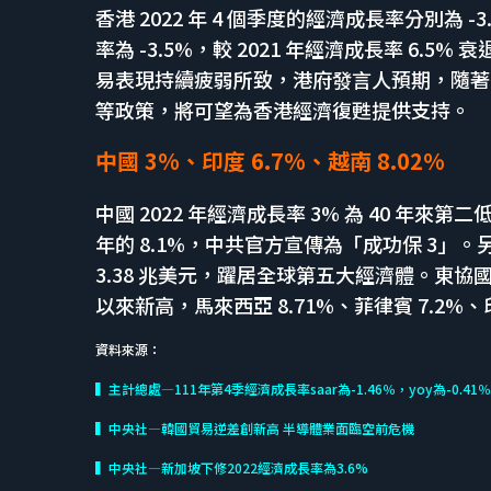
香港 2022 年 4 個季度的經濟成長率分別為 -3.
率為 -3.5%，較 2021 年經濟成長率 6.
易表現持續疲弱所致，港府發言人預期，隨著
等政策，將可望為香港經濟復甦提供支持。
中國 3%、印度 6.7%、越南 8.02%
中國 2022 年經濟成長率 3% 為 40 年來第二
年的 8.1%，中共官方宣傳為「成功保 3」。另
3.38 兆美元，躍居全球第五大經濟體。東協國家方
以來新高，馬來西亞 8.71%、菲律賓 7.2%、印
資料來源：
▍主計總處—111年第4季經濟成長率saar為-1.46％，yoy為-0.41
▍中央社—韓國貿易逆差創新高 半導體業面臨空前危機
▍中央社—新加坡下修2022經濟成長率為3.6%