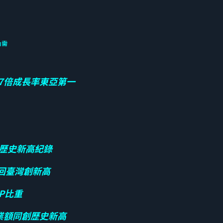
內需
.7倍成長率東亞第一
寫歷史新高紀錄
匯回臺灣創新高
P比重
業額同創歷史新高