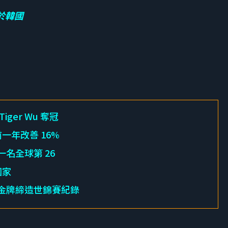
於韓國
ger Wu 奪冠
前一年改善 16%
一名全球第 26
國家
 面金牌締造世錦賽紀錄