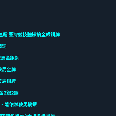
三連霸 臺灣競技體操摘金銀銅牌
摘銅
鞍馬金銀銅
鞍馬金牌
鞍馬銅牌
金2銀2銅
、蕭佑然鞍馬摘銀
列賽李智凱累計3金排名世界第一