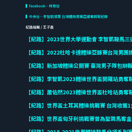
▍Facebook—林育信
▍中央社—李智凱領軍 台灣體操男團亞運奪銅寫紀錄
紀路編輯 / 王子嘉
【紀路】2023世界大學運動會 李智凱鞍馬
【紀路】2022杜哈卡達體操亞錦賽台灣男團
【紀路】新加坡體操公開賽 臺灣男子隊包辦
【紀路】李智凱2023體操世界盃開羅站勇奪
【紀路】蕭佑然2023體操世界盃杜哈站勇奪
【紀路】世界盃土耳其體操挑戰賽 台灣收獲1
【紀路】世界盃匈牙利挑戰賽曾為聖跳馬奪金
【紀路】2018-2021世界體操鞍馬分項系