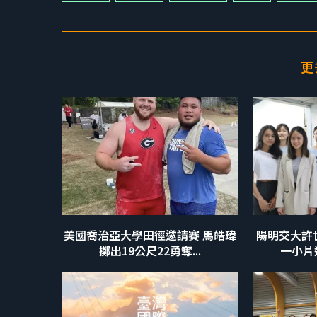
更
美國喬治亞大學田徑邀請賽 馬皓瑋
陽明交大許
擲出19公尺22勇奪...
一小片