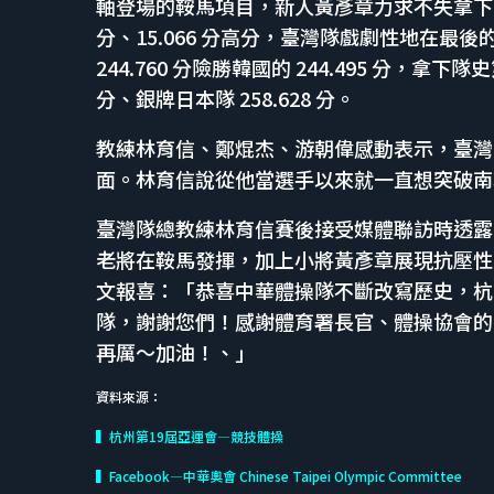
軸登場的鞍馬項目，新人黃彥章力求不失拿下 13.
分、15.066 分高分，臺灣隊戲劇性地在最
244.760 分險勝韓國的 244.495 分，拿
分、銀牌日本隊 258.628 分。
教練林育信、鄭焜杰、游朝偉感動表示，臺灣隊
面。林育信說從他當選手以來就一直想突破南韓
臺灣隊總教練林育信賽後接受媒體聯訪時透露
老將在鞍馬發揮，加上小將黃彥章展現抗壓性，團
文報喜：「恭喜中華體操隊不斷改寫歷史，杭
隊，謝謝您們！感謝體育署長官、體操協會的
再厲～加油！、」
資料來源：
▍杭州第19屆亞運會—競技體操
▍Facebook—中華奧會 Chinese Taipei Olympic Committee