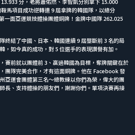
933 分，老將蕭佑然、李智凱分別拿下 15.000
後的鞍馬項目成功逆轉連 9 屆拿牌的韓國隊，以總分
下隊史第一面亞運競技體操團體銅牌！金牌中國隊 262.025
終結了中國、日本、韓國連續 9 屆壟斷前 3 名的局
，如今真的成功，對 5 位選手的表現讚譽有加。
，賽前就以團體前 3、贏過韓國為目標，奪牌關鍵在於
隊完美合作，才有這面銅牌。他在 Facebook 發
州亞運會團體第三名～總教練以你們為榮，偉大的團
師長、支持體操的朋友們，謝謝你們。單項決賽再接