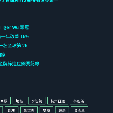
ger Wu 奪冠
前一年改善 16%
一名全球第 26
國家
 面金牌締造世錦賽紀錄
單槓
地板
李智凱
杭州亞運
林冠儀
跳馬
鄭焜杰
雙槓
鞍馬
黃彥章