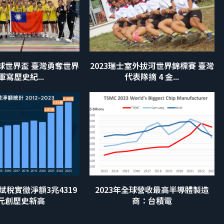
7合球世界盃 臺灣勇奪世界
2023瑞士室外拔河世界錦標賽 臺灣
軍寫歷史紀...
代表隊摘 4 金...
國賦稅實徵淨額3兆4319
2023年全球營收最高半導體製造
元創歷史新高
商：台積電