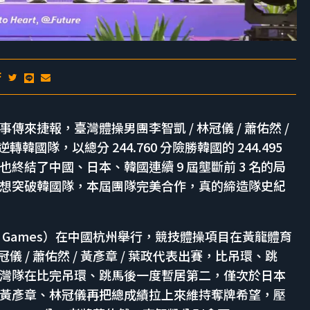
體賽事傳來捷報，臺灣體操男團李智凱 / 林冠儀 / 蕭佑然 /
國隊，以總分 244.760 分險勝韓國的 244.495
終結了中國、日本、韓國連續 9 屆壟斷前 3 名的局
想突破韓國隊，本屆團隊完美合作，真的締造隊史紀
Asian Games）在中國杭州舉行，競技體操項目在黃龍體育
 / 蕭佑然 / 黃彥章 / 葉政代表出賽，比吊環、跳
，臺灣隊在比完吊環、跳馬後一度暫居第二，僅次於日本
黃彥章、林冠儀再把總成績拉上來維持奪牌希望，壓