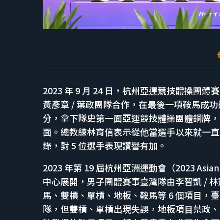
2023 年 9 月 24 日，杭州亞運競技體操團
黃彥章 / 葉政團隊合作，在最後一項鞍馬成功逆轉韓
分，拿下隊史第一面亞運競技體操團體銅牌，也
面。總教練林育信表示從他當選手以來就一直
錄，對 5 位選手表現讚譽有加。
2023 年第 19 屆杭州亞洲運動會（2023 
中心展開，男子團體賽事臺灣隊由李智凱 / 林冠儀
馬、雙槓、單槓、地板、鞍馬等 6 個項目
隊，但雙槓、單槓出現失誤，地板項目葉政、