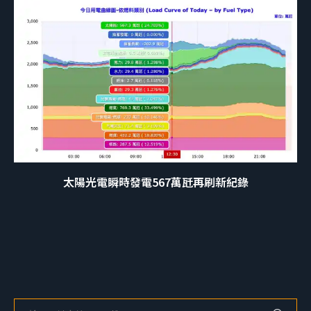
太陽光電瞬時發電567萬瓩再刷新紀錄