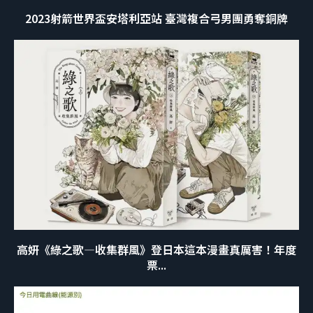
2023射箭世界盃安塔利亞站 臺灣複合弓男團勇奪銅牌
高妍《綠之歌—收集群風》登日本這本漫畫真厲害！年度
票...