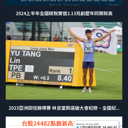
2024上半年全國賦稅實徵2.13兆創歷年同期新高
2023亞洲田徑錦標賽 林昱堂跳遠破大會紀錄、全國紀...