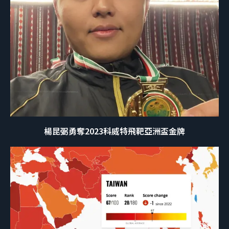
楊昆弼勇奪2023科威特飛靶亞洲盃金牌