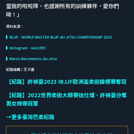
當我的啦啦隊，也感謝所有的訓練夥伴，愛你們
呦！」
資料來源：
▍IBJJF—WORLD MASTER IBJJF JIU-JITSU CHAMPIONSHIP 2023
▍Instagram—wuzi395
▍Marco Nascimento Jiu-Jitsu
紀路編輯 / 王子嘉
【紀路】許禎晏2023 IBJJF歐洲盃柔術錦標賽奪冠
【紀路】2022世界柔術大師賽徐仕瑾、許禎晏分奪
男女棕帶冠軍
→更多臺灣巴柔紀路