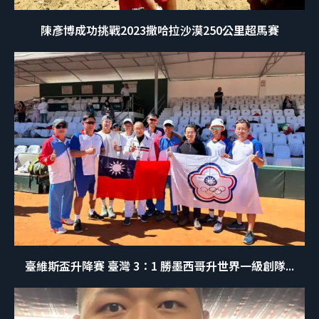
陳彥博成功挑戰2023撒哈拉沙漠250公里超馬賽
臺維斯盃升降賽 臺灣 3：1 勝墨西哥升世界一級創隊...