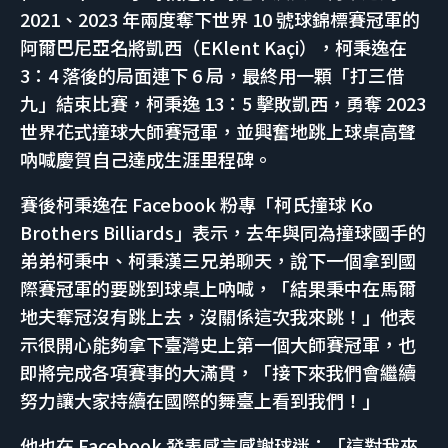
2021、2023 年兩度奪下世界 10 號球錦標賽冠軍的
阿爾巴尼亞名將凱西（EKlent Kaçi），柯秉逸在
3：4 落後的局面連下 6 局，最終用一顆「打三借
九」結束比賽，柯秉逸 13：5 擊敗凱西，勇奪 2023
世界花式撞球大師賽冠軍，並興奮地跳上球桌高聲
吶喊慶賀自己達成生涯里程碑。
賽後柯秉逸在 Facebook 粉專「柯氏撞球 Ko
Brothers Billiards」表示，去年與同為撞球國手的
弟弟柯秉中、柯秉漢三兄弟聊天，說下一個拿到國
際賽冠軍的要跳到球桌上吶喊，「結果秉中在馬爾
地夫奪冠沒有跳上去，沒關係這次我來跳！」他表
示很開心能夠拿下臺灣史上第一個大師賽冠軍，也
即將完成各項賽事的大滿貫，「接下來我們會繼續
努力讓大家持續在國際的舞臺上看到我們！」
他也在 Facebook 發表感言感謝球迷：「這對我來