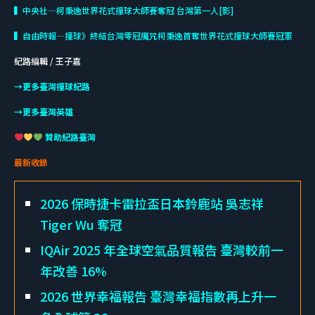
▍中央社—柯秉逸世界花式撞球大師賽奪冠 台灣第一人[影]
▍自由時報—撞球》終結台灣零冠魔咒柯秉逸首奪世界花式撞球大師賽冠軍
紀路編輯 / 王子嘉
→更多臺灣撞球紀路
→更多臺灣英雄
贊助紀路臺灣
最新收錄
2026 保時捷卡雷拉盃日本鈴鹿站 吳志祥
Tiger Wu 奪冠
IQAir 2025 年全球空氣品質報告 臺灣較前一
年改善 16%
2026 世界幸福報告 臺灣幸福指數再上升一