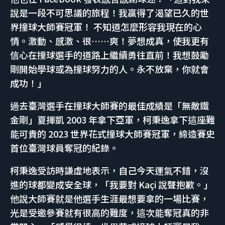
說是一段不可思議的旅程！我贏得了渴望已久的世
界撞球大師賽冠軍！ 不知道怎麼形容我現在的心
情。激動、感激、很……爽！夢想成真，使我更有
信心在撞球選手的道路上繼續勇往直前！我想鼓勵
剛開始學球或為撞球努力的人。永不放棄，你就會
成功！」
過去臺灣選手在撞球大師賽的最佳成績是「無敵鐵
金剛」夏揮凱 2003 年拿下亞軍，柯秉逸拿下這座難
能可貴的 2023 世界花式撞球大師賽冠軍，締造賽史
首位臺灣球員奪冠的紀錄。
柯秉逸受訪時謙虛地表示，自己今天運氣不錯，沒
進的球都變成安全球，「我要對 Kaçi 說聲抱歉。」
他說大師賽就是他選手生涯最想要拿的一場比賽，
光是受邀參賽就有很高的難度，這次能奪冠真的非