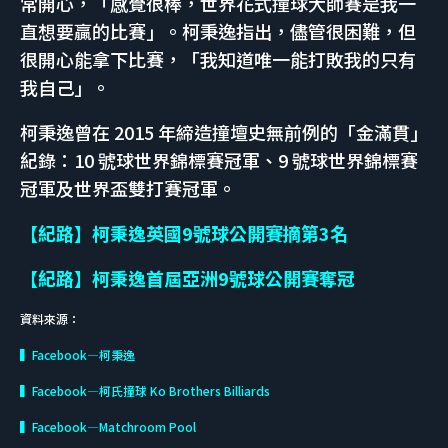
常開心，「感覺很棒，世界花式撞球大師賽是我一
直想要贏的比賽」。柯秉逸指出，儘管很困難，但
很開心能拿下比賽，「我知道唯一能打敗我的只有
我自己」。
柯秉逸曾在 2015 年締造撞壇史無前例的「金滿貫」
紀錄：10 號球世界錦標賽冠軍、9 號球世界錦標賽
冠軍及世界盃雙打賽冠軍。
【紀路】柯秉逸英國9號球公開賽摘第3名
【紀路】柯秉逸首屆亞洲9號球公開賽奪冠
資料來源：
▍Facebook—柯秉逸
▍Facebook—柯氏撞球 Ko Brothers Billiards
▍Facebook—Matchroom Pool