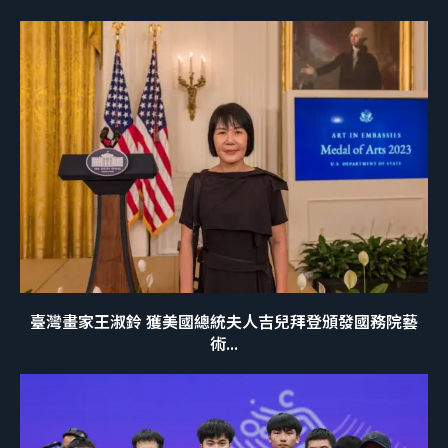
臺灣畫家王淑鈴 獲美國總統夫人吉兒拜登頒發國務院藝
術...