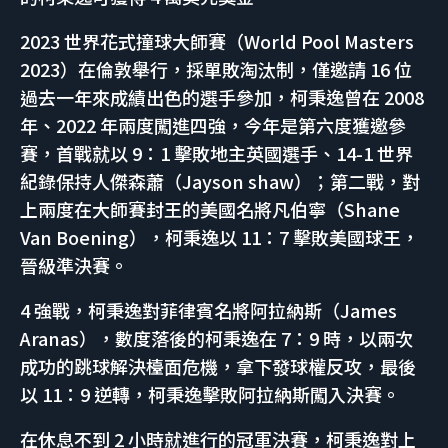
2023 世界花式撞球大師賽（World Pool Masters
2023）在倫敦舉行，採單敗淘汰制，僅邀請 16 位
過去一年來成績出色的選手參加，柯秉逸曾在 2008
年、2022 年兩度闖進四強，今年是第六度獲邀參
賽，首戰就以 9：1 擊敗地主英國選手、14-1 世界
紀錄保持人傑森蕭（Jayson shaw）；第二戰，對
上兩度在大師賽封王的美國名將凡伯寧（Shane
Van Boening），柯秉逸以 11：7 擊敗美國球王，
晉級準決賽。
4 強戰，柯秉逸對菲律賓名將阿拉納斯（James
Aranas），數度落後的柯秉逸在 7：9 時，以兩次
成功的跳球解決檯面危機，拿下發球權反攻，最後
以 11：9 逆轉，柯秉逸擊敗阿拉納斯闖入決賽。
在休息不到 2 小時就進行的冠軍決賽，柯秉逸對上