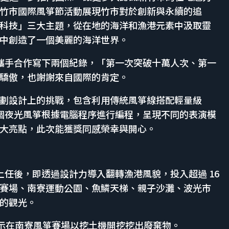
竹市國際風箏節活動展現竹市對於創新與永續的追
科技」三大主題，從在地的海洋和漁港元素中汲取靈
中創造了一個美麗的海洋世界。
處攜手合作寫下兩個紀錄，「第一次突破十萬人次、第一
驕傲，也謝謝來自國際的肯定。
劃設計上的挑戰，包含利用傳統風箏線搭配輕量級
。每個夜光風箏根據電腦程序進行編程，呈現不同的表演模
大亮點，此次能獲獎同感榮幸與開心。
堅上任後，即透過設計力導入翻轉漁港風貌，投入超過 16
賽場、南寮運動公園、魚鱗天梯、親子沙灘、波光市
的觀光。
聲明表示在南寮風箏賽場以挖土機開挖挖出廢棄物。