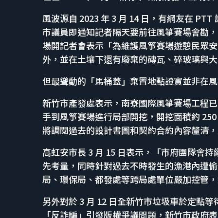
風波源自 2023 年 3 月 14 日，有網友
市議員即通知記者隔天要前往風箏賽場會勘，
場開記者會表示「為維護風箏賽場遊憩民眾安
外，並在土壤下還有廢棄的磚瓦、碎玻璃與大
但最聳動的「馬桶蓋」棄置地點證實並非在風
新竹市產發處表示，南寮國際風箏賽場工程已完工
手到風箏賽場進行局部開挖，開挖面積約 250 
將調閱過去的設計書圖和契約合約內容釐清，
高虹安市長 3 月 15 日表示，「市府團隊
先考量，同時針對過去不時發生的漁港內遭偷
局、環保局、都發處等跨局處單位嚴加控管，
另外對於 3 月 12 日全新竹市垃圾車於定
「反詐騙」引發版權爭議問題，新竹市政府表