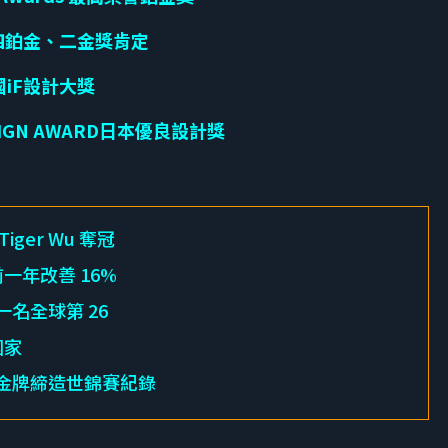
E四鉑金、二金獎肯定
iF設計大獎
IGN AWARD日本優良設計獎
ger Wu 奪冠
前一年改善 16%
一名全球第 26
國家
 面金牌締造世錦賽紀錄