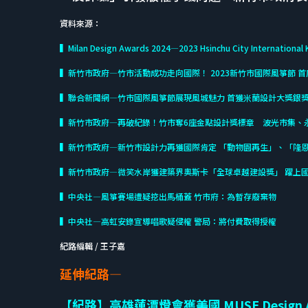
資料來源：
▍Milan Design Awards 2024—2023 Hsinchu City International K
▍新竹市政府—竹市活動成功走向國際！ 2023新竹市國際風箏節 
▍聯合新聞網—竹市國際風箏節展現風城魅力 首獲米蘭設計大獎銀
▍新竹市政府—再破紀錄！竹市奪6座金點設計獎標章 波光市集、
▍新竹市政府—新竹市設計力再獲國際肯定 「動物園再生」、「隆恩圳景觀」
▍新竹市政府—微笑水岸獲建築界奧斯卡「全球卓越建設獎」 躍上
▍中央社—風箏賽場遭疑挖出馬桶蓋 竹市府：為暫存廢棄物
▍中央社—高虹安錄宣導唱歌疑侵權 警局：將付費取得授權
紀路編輯 / 王子嘉
延伸紀路—
【紀路】高雄蓮潭燈會獲美國 MUSE Design 