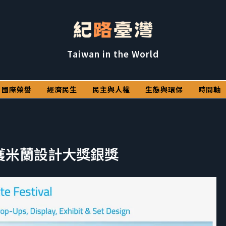
Taiwan in the World
國際榮譽
經濟民生
民主與人權
生態與環保
時間軸
」獲米蘭設計大獎銀獎