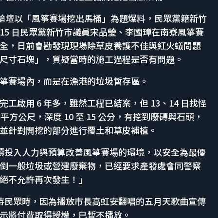
在 PTT 論壇以「風箏賽場挖出馬桶」為題爆料，民眾黨籍新竹
15 日民眾黨新竹市議員宋品瑩、李國璋在南寮風箏賽
全，日前會勘發現現場除草皮養護不佳與紅火蟻問題
尺寸石塊」，質疑當時的施工過程是否有問題。
箏賽場內，而是在漁港的垃圾暫存區。
啟用 6 年多，雖然工程已結案，但 13、14 日找怪
平方公尺，深度 10 至 15 公分，有挖到廢磚與石頭，
並針對開挖的部分進行覆土和草皮補植。
會持續投入人力與預算改善風箏賽場的環境，以安全為最優
倒一般垃圾或營建廢棄物，已經要求產發處會同警察
絕不允許再次發生！」
點等待民眾時，因為播放市長高虹安翻唱的五月天歌曲宣傳
示將付費取得授權，已暫不播放。