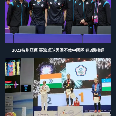
2023杭州亞運 臺灣桌球男團不敵中國隊 連3屆摘銅