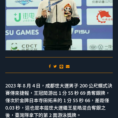
2023 年 8 月 4 日，成都世大運男子 200 公尺蝶式決
賽傳來捷報，王冠閎游出 1 分 55 秒 69 勇奪銀牌，
僅次於金牌日本寺田拓未的 1 分 55 秒 66，差距僅
0.03 秒，這也是本屆世大運繼王星皓混合奪銀之
後，臺灣隊拿下的第 2 面游泳獎牌。