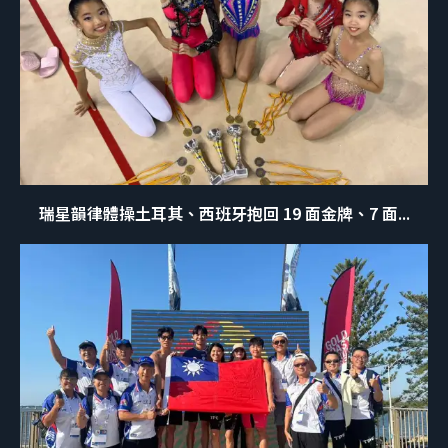
瑞星韻律體操土耳其、西班牙抱回 19 面金牌、7 面...