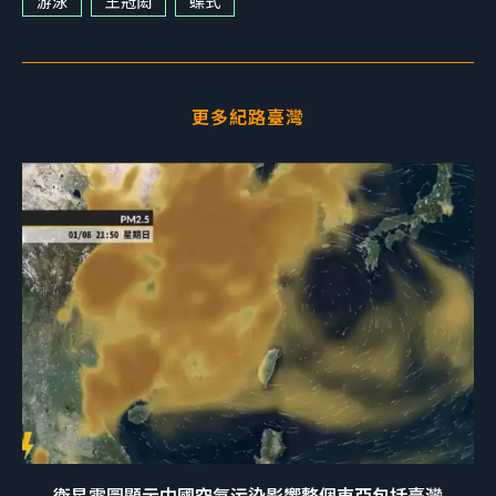
游泳
王冠閎
蝶式
更多紀路臺灣
衛星雲圖顯示中國空氣污染影響整個東亞包括臺灣