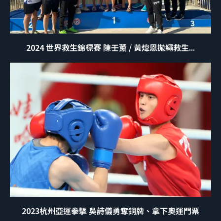
2024 世界救生錦標賽 陳壬薰 / 黃煒恩拋繩救生...
2023杭州亞運拳擊 吳詩儀勇奪銅牌、拿下奧運門票