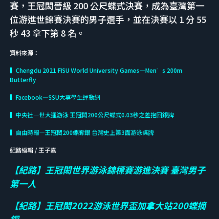
賽，王冠閎晉級 200 公尺蝶式決賽，成為臺灣第一
位游進世錦賽決賽的男子選手，並在決賽以 1 分 55
秒 43 拿下第 8 名。
資料來源：
▍Chengdu 2021 FISU World University Games—Men’s 200m
Butterfly
▍Facebook—SSU大專學生運動網
▍中央社—世大運游泳 王冠閎200公尺蝶式0.03秒之差抱回銀牌
▍自由時報—王冠閎200蝶奪銀 台灣史上第3面游泳獎牌
紀路編輯 / 王子嘉
【紀路】王冠閎世界游泳錦標賽游進決賽 臺灣男子
第一人
【紀路】王冠閎2022游泳世界盃加拿大站200蝶摘
銅