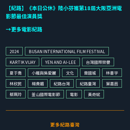
【紀路】《本日公休》陸小芬獲第18屆大阪亞洲電
影節最佳演員獎
→更多電影紀路
2024
BUSAN INTERNATIONAL FILM FESTIVAL
KARTIK VIJAY
YEN AND AI-LEE
台灣國際榮譽
夏于喬
小雁與吳愛麗
文化
曾國城
林書宇
林欣民
楊貴媚
紀路台灣
紀路臺灣
葉嘉茵
蔡珮玲
釜山國際電影節
電影
黃奇斌
更多紀路臺灣