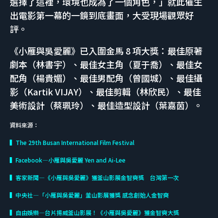
選擇了這裡，環境也成為了一個角色，」就此催生
出電影第一幕的一鏡到底畫面，大受現場觀眾好
評。
《小雁與吳愛麗》已入圍金馬 8 項大獎：最佳原著
劇本（林書宇）、最佳女主角（夏于喬）、最佳女
配角（楊貴媚）、最佳男配角（曾國城）、最佳攝
影（Kartik VIJAY）、最佳剪輯（林欣民）、最佳
美術設計（蔡珮玲）、最佳造型設計（葉嘉茵）。
資料來源：
▍The 29th Busan International Film Festival
▍Facebook—小雁與吳愛麗 Yen and Ai-Lee
▍客家新聞—《小雁與吳愛麗》獲釜山影展金智奭獎 台灣第一次
▍中央社—「小雁與吳愛麗」釜山影展獲獎 感念創始人金智奭
▍自由娛樂—台片揚威釜山影展！《小雁與吳愛麗》獲金智奭大獎