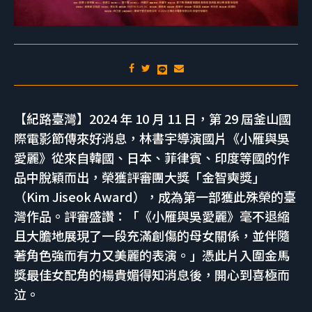
【紀路臺灣】2024 年 10 月 11 日，第 29 屆釜山國
際電影節傳來好消息，林書宇導演國片《小雁與吳
愛麗》從來自韓國、日本、菲律賓、印度等國的作
品中脫穎而出，榮獲評審團大獎「金智奭獎」
（Kim Jiseok Award），成為第一部獲此殊榮的臺
灣作品。評審盛讚：「《小雁與吳愛麗》毫不退縮
且大膽地展現了一段充滿創傷的母女關係，並伴隨
著角色強而有力又美麗的表演。」憑此片入圍金馬
獎最佳女配角的楊貴媚得知消息後，開心到喜極而
泣。