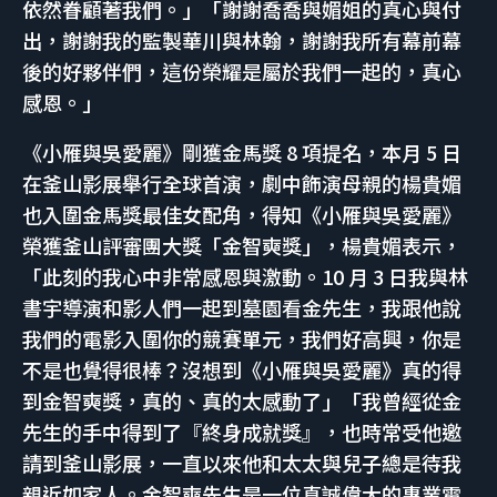
依然眷顧著我們。」「謝謝喬喬與媚姐的真心與付
出，謝謝我的監製華川與林翰，謝謝我所有幕前幕
後的好夥伴們，這份榮耀是屬於我們一起的，真心
感恩。」
《小雁與吳愛麗》剛獲金馬獎 8 項提名，本月 5 日
在釜山影展舉行全球首演，劇中飾演母親的楊貴媚
也入圍金馬獎最佳女配角，得知《小雁與吳愛麗》
榮獲釜山評審團大獎「金智奭獎」，楊貴媚表示，
「此刻的我心中非常感恩與激動。10 月 3 日我與林
書宇導演和影人們一起到墓園看金先生，我跟他說
我們的電影入圍你的競賽單元，我們好高興，你是
不是也覺得很棒？沒想到《小雁與吳愛麗》真的得
到金智奭獎，真的、真的太感動了」「我曾經從金
先生的手中得到了『終身成就獎』，也時常受他邀
請到釜山影展，一直以來他和太太與兒子總是待我
親近如家人。金智奭先生是一位真誠偉大的專業電