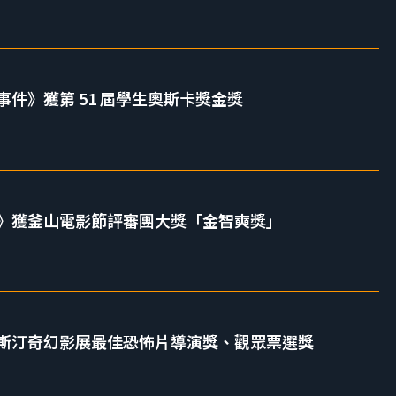
件》獲第 51 屆學生奧斯卡獎金獎
》獲釜山電影節評審團大獎「金智奭獎」
斯汀奇幻影展最佳恐怖片導演獎、觀眾票選獎