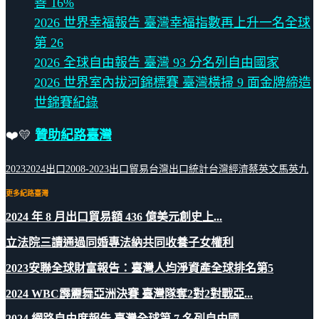
善 16%
2026 世界幸福報告 臺灣幸福指數再上升一名全球
第 26
2026 全球自由報告 臺灣 93 分名列自由國家
2026 世界室內拔河錦標賽 臺灣橫掃 9 面金牌締造
世錦賽紀錄
❤️💛
贊助紀路臺灣
2023
2024
出口2008-2023
出口貿易
台灣出口統計
台灣經濟
蔡英文
馬英九
更多紀路臺灣
2024 年 8 月出口貿易額 436 億美元創史上...
立法院三讀通過同婚專法納共同收養子女權利
2023安聯全球財富報告：臺灣人均淨資產全球排名第5
2024 WBC霹靂舞亞洲決賽 臺灣隊奪2對2對戰亞...
2024 網路自由度報告 臺灣全球第 7 名列自由國...