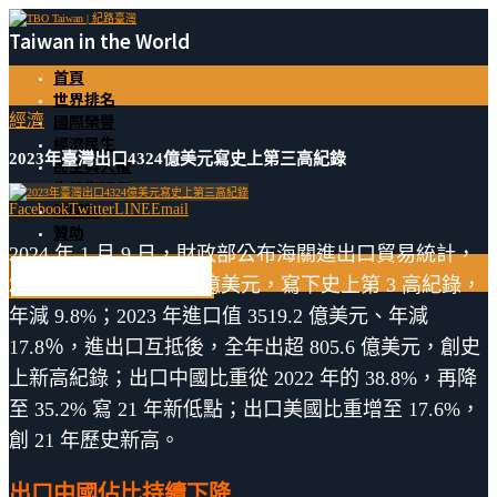
Taiwan in the World
首頁
世界排名
國際榮譽
經濟
經濟民生
2023年臺灣出口4324億美元寫史上第三高紀錄
民主與人權
生態與環保
時間軸
Facebook
Twitter
LINE
Email
贊助
2024 年 1 月 9 日，財政部公布海關進出口貿易統計，
2023 全年出口 4324.8 億美元，寫下史上第 3 高紀錄，
年減 9.8%；2023 年進口值 3519.2 億美元、年減
17.8％，進出口互抵後，全年出超 805.6 億美元，創史
上新高紀錄；出口中國比重從 2022 年的 38.8%，再降
至 35.2% 寫 21 年新低點；出口美國比重增至 17.6%，
創 21 年歷史新高。
出口中國佔比持續下降