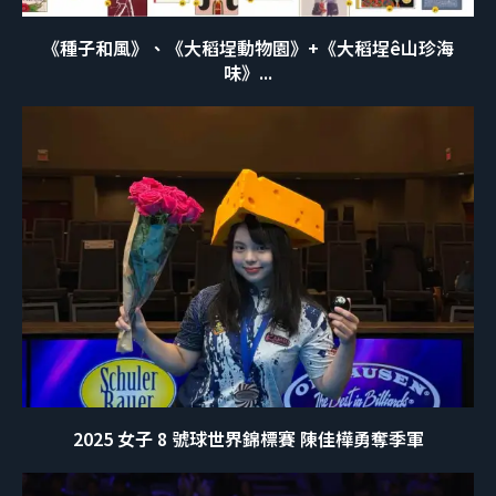
《種子和風》、《大稻埕動物園》+《大稻埕ê山珍海
味》...
2025 女子 8 號球世界錦標賽 陳佳樺勇奪季軍