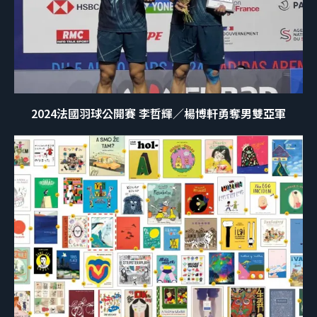
2024法國羽球公開賽 李哲輝／楊博軒勇奪男雙亞軍