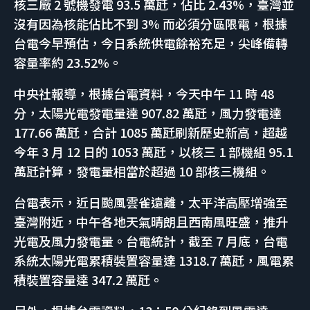
核三廠 2 號機發電 93.5 萬瓩，佔比 2.43%，臺灣並
沒有因為核能佔比不到 3% 而必須分區限電，根據
台電今早預估，今日系統供電餘裕充足，尖峰備轉
容量率約 23.52%。
中央社報導，根據台電資料，今天中午 11 時 48
分，太陽光電發電量達 907.82 萬瓩，風力發電達
177.66 萬瓩，合計 1085 萬瓩刷新歷史新高，超越
今年 3 月 12 日的 1053 萬瓩，以核三 1 部機組 95.1
萬瓩計算，發電量相當於超過 10 部核三機組。
台電表示，近日颱風雲雀遠離，太平洋高壓增強至
臺灣附近，中午各地天氣晴朗且西南風旺盛，推升
光電及風力發電量。台電統計，截至 7 月底，台電
系統太陽光電累積裝置容量達 1318.7 萬瓩，風電累
積裝置容量達 347.2 萬瓩。