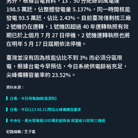
另外，根據台電資料，13：50 分紀錄到風電達
198.5 萬瓩，佔整體發電量 5.137%，同一時間核能
發電 93.5 萬瓩，佔比 2.43%。目前臺灣僅剩核三廠
2 號機仍在運轉，1 號機因超過 40 年運轉執照有效
期已於上個月 7 月 27 日停機，2 號機運轉執照也將
在明年 5 月 17 日屆期依法停機。
臺灣並沒有因為核能佔比不到 3% 而必須分區限
電，根據台電今早預估，今日系統供電餘裕充足，
尖峰備轉容量率約 23.52%。
資料來源：
▍台電—今日用電曲線(能源別)
▍台電—今日(113.08.21)預估尖峰備轉容量率
▍中央社—風光發電衝1085萬瓩創新高 相當逾10部核三機組
紀路編輯 / 王子嘉