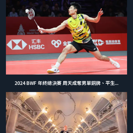
2024 BWF 年終總決賽 周天成奪男單銅牌、平生...