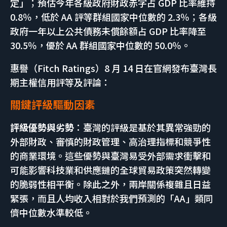
定」；預估今年各級政府財政赤字占 GDP 比率維持
0.8％，低於 AA 評等群組國家中位數的 2.3％；各級
政府一年以上公共債務未償餘額占 GDP 比率降至
30.5％，優於 AA 群組國家中位數的 50.0％。
惠譽（Fitch Ratings）8 月 14 日在官網發布臺灣長
期主權信用評等及評論：
關鍵評級驅動因素
評級優勢與劣勢
：臺灣的評級是基於其異常強勁的
外部財政、審慎的財政管理、高治理指標和競爭性
的商業環境。這些優勢與臺灣易受外部需求衝擊和
可能影響科技業和供應鏈的全球貿易政策突然轉變
的脆弱性相平衡。除此之外，兩岸關係複雜且日益
緊張，而且人均收入相對於我們預測的「AA」類同
儕中位數水準較低。