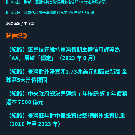
▍中央社—財部：惠譽維持台灣長期主權信評AA 肯定財政表現
▍中央社—惠譽估台灣今年經濟成長率4% 示警3大風險
紀路編輯 / 王子嘉
延伸紀路—
【紀路】惠譽信評維持臺灣長期主權信用評等為
「AA」展望「穩定」（2023 年 8 月）
【紀路】臺灣對外淨資產1.73兆美元創歷史新高 全
球第5大淨債權國
【紀路】中央政府總決算連續 7 年賸餘 近 8 年債務
還本 7960 億元
【紀路】臺灣歷年對中國投資佔整體對外投資比重
（2010 年至 2023 年）