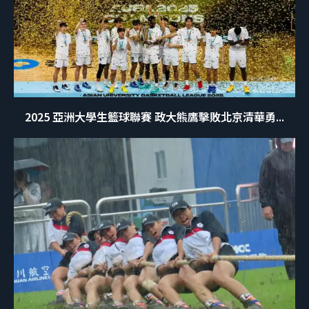
2025 亞洲大學生籃球聯賽 政大熊鷹擊敗北京清華勇...