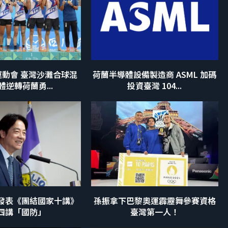
界運動會 臺灣沙灘合球混
荷蘭半導體設備製造商 ASML 加碼
體逆轉荷蘭勇...
投資臺灣 104...
發表《團結國家十講》
孫振拿下巴黎奧運霹靂舞參賽資格
四講「國防」
臺灣第一人！