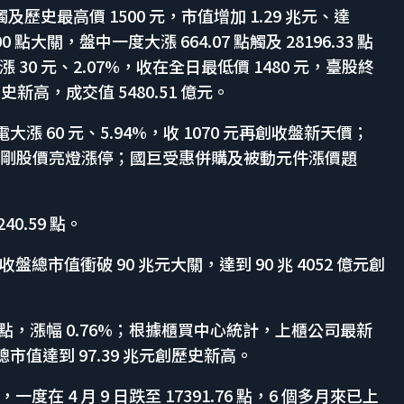
歷史最高價 1500 元，市值增加 1.29 兆元、達
 點大關，盤中一度大漲 664.07 點觸及 28196.33 點
0 元、2.07%，收在全日最低價 1480 元，臺股終
盤歷史新高，成交值 5480.51 億元。
達電大漲 60 元、5.94%，收 1070 元再創收盤新天價；
、威剛股價亮燈漲停；國巨受惠併購及被動元件漲價題
40.59 點。
市值衝破 90 兆元大關，達到 90 兆 4052 億元創
71 點，漲幅 0.76%；根據櫃買中心統計，上櫃公司最新
總市值達到 97.39 兆元創歷史新高。
在 4 月 9 日跌至 17391.76 點，6 個多月來已上