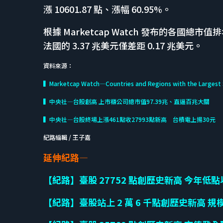
漲 10601.87 點、漲幅 60.95%。
根據 Marketcap Watch 發布的各國總市
法國的 3.37 兆美元僅差距 0.17 兆美元。
資料來源：
▍Marketcap Watch—Countries and Regions with the Largest 
▍中央社—台股創高 上市櫃公司總市值97.39兆、直逼百兆大關
▍中央社—台股終場上漲461點收27993點新高 台積電上揚30元
紀路編輯 / 王子嘉
延伸紀路—
【紀路】臺股 27752 點創歷史新高 今年低點以來
【紀路】臺股站上 2 萬 6 千點創歷史新高 規模登