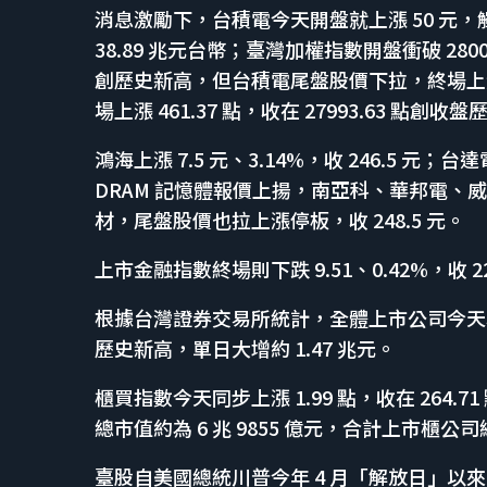
消息激勵下，台積電今天開盤就上漲 50 元，觸及
38.89 兆元台幣；臺灣加權指數開盤衝破 28000
創歷史新高，但台積電尾盤股價下拉，終場上漲 3
場上漲 461.37 點，收在 27993.63 點創收
鴻海上漲 7.5 元、3.14%，收 246.5 元；台
DRAM 記憶體報價上揚，南亞科、華邦電
材，尾盤股價也拉上漲停板，收 248.5 元。
上市金融指數終場則下跌 9.51、0.42%，收 22
根據台灣證券交易所統計，全體上市公司今天收盤總
歷史新高，單日大增約 1.47 兆元。
櫃買指數今天同步上漲 1.99 點，收在 264.
總市值約為 6 兆 9855 億元，合計上市櫃公司
臺股自美國總統川普今年 4 月「解放日」以來，一度