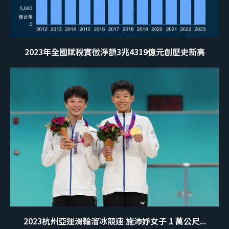
2023年全國賦稅實徵淨額3兆4319億元創歷史新高
2023杭州亞運滑輪溜冰競速 施沛妤女子 1 萬公尺...