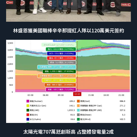
林盛恩獲美國職棒辛辛那提紅人隊以120萬美元簽約
太陽光電707萬瓩創新高 占整體發電量2成