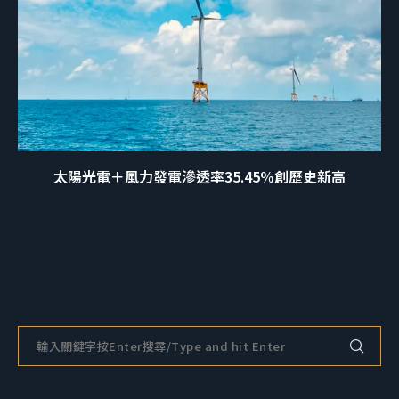
太陽光電＋風力發電滲透率35.45%創歷史新高