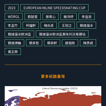
2023
EUROPEAN INLINE SPEEDSKATING CUP
WÖRGL
劉懿萱
張宥心
施沛妤
李佳芸
李孟竹
柯福軒
楊合貞
王冠之
競速溜冰
競速溜冰歐洲盃
競速溜冰歐洲盃奧地利沃格爾站
競速滑輪
蔡承哲
蔡承軒
趙祖政
陳彥成
黃玉霖
更多紀路臺灣