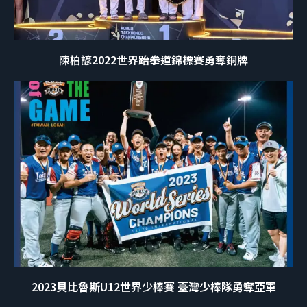
陳柏諺2022世界跆拳道錦標賽勇奪銅牌
2023貝比魯斯U12世界少棒賽 臺灣少棒隊勇奪亞軍