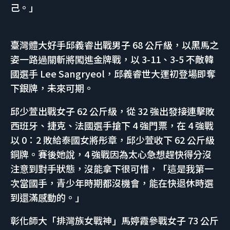
己。」
臺灣體大好手邱義睿出戰男子 68 公斤級，以黑馬之
姿一路過關斬將闖進金牌戰，以 3-11、3-5 不敵韓
國選手 Lee Sangryeol，邱義睿世大運初登場即奪
下銀牌，未來可期。
邱少萱出戰女子 62 公斤級，從 32 強出發接連擊敗
西班牙、捷克、法國選手搶下 4 強門票，在 4 強戰
以 0：2 敗給泰國女將彤章，邱少萱收下 62 公斤級
銅牌。賽後她說，4 強戰因為太心急想趕快得分沒
注意到對手狀態，沒能拿下很可惜，「這是我第一
次當國手，青少年時期都沒機會，能在快退休時選
到還滿感動的。」
彰化師大「排灣族女戰神」馬婷霞參戰女子 73 公斤