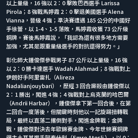
以上量級，16 強以 2：0 擊敗巴西選手 Larissa
Pirola；8 強戰馬婷霞 2：0 擊退美國選手 Alena
Vianna，晉級 4 強；準決賽遭遇 185 公分的中國好
手徐蕾，以 1-4、1-5 落敗，馬婷霞收獲 73 公斤級
銅牌。賽後馬婷霞說，「我認為還有很多地方需要
加強，尤其是跟重量級選手的對抗還得努力。」
彰化師大鍾俊傑參戰男子 87 公斤以上量級，16 強
以 2：0 勝卡達選手 Wadah Alahmad；8 強戰對上
伊朗好手阿里雷扎（Alireza
Nadalianjouybari），歷經 3 回合廝殺由鍾俊傑以
2：1 勝出，闖進 4 強；4 強戰對上烏克蘭的哈巴爾
（Andrii Harbar），鍾俊傑拿下第一回合後，在第
二回合一度落後，但關鍵時刻他以一記旋踢扭轉戰
局，最終以直落二撂倒對手，闖進金牌戰；金牌
戰，鍾俊傑對決去年歐錦賽金牌、今年世錦賽銅牌
得主土耳其選手阿泰什利（Emre Atesli ），以 0：