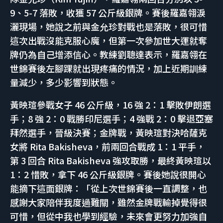
9、5-7 落敗，收獲 57 公斤級銀牌。賽後羅嘉翎淚
灑現場，她說之前與金允珍對戰也是落敗，很可惜
這次出戰沒能克服心魔，但第一次參加世大運就奪
牌仍為自己增添信心。教練劉聰達表示，羅嘉翎在
世錦賽後左腳踝就出現疼痛的情況，加上近期訓練
量減少，多少影響到狀態。
黃映瑄參戰女子 46 公斤級，16 強 2：1 擊敗伊朗選
手；8 強 2：0 戰勝印尼選手；4 強戰 2：0 擊退亞塞
拜然選手，晉級決賽；金牌戰，黃映瑄對決哈薩克
女將 Rita Bakisheva，前兩回合戰成 1：1 平手，
第 3 回合 Rita Bakisheva 強攻取勝，最終黃映瑄以
1：2 惜敗，拿下 46 公斤級銀牌。賽後她說很開心
能摘下這面銀牌：「從上次世錦賽後一直調整，也
感謝大家陪伴我度過難關，雖然金牌戰輸掉覺得很
可惜，但從中我也學到經驗，未來會更努力加強自