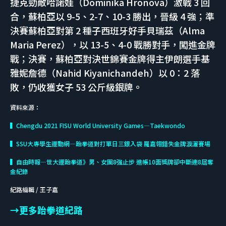
捷克勁敵哈諾娃（Dominika Hronova）激戰 3 回
合，蘇柏亞以 9-5、2-7、10-3 勝出，晉級 4 強；準
決賽蘇柏亞對第 2 種子西班牙好手貝瑞茲（Alma
Maria Perez），以 13-5、4-0 戰勝對手，闖進金牌
戰；決賽，蘇柏亞對決世錦賽金牌得主伊朗選手基
雅妮詹德（Nahid Kiyanichandeh）以 0：2 落
敗，仍收獲女子 53 公斤級銀牌。
資料來源：
▍Chengdu 2021 FISU World University Games—Taekwondo
▍SSU大專學生運動網—跆拳道對打單日三銀入袋 羅嘉翎錯失金牌淚灑賽場
▍自由時報—世大運跆拳道》男、女團8強止步 進帳10面獎牌卻中斷連8屆奪
金紀錄
紀路編輯 / 王子嘉
→更多跆拳道紀路