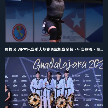
羅楹湲IWF古巴舉重大獎賽勇奪抓舉金牌、挺舉銀牌、總...