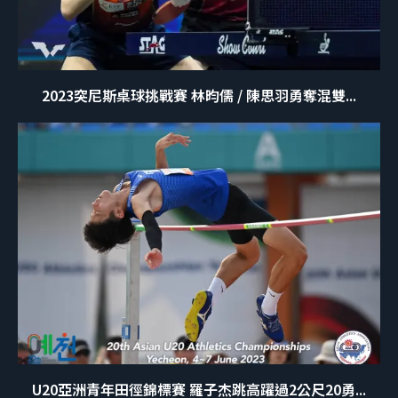
2023突尼斯桌球挑戰賽 林昀儒 / 陳思羽勇奪混雙...
U20亞洲青年田徑錦標賽 羅子杰跳高躍過2公尺20勇...