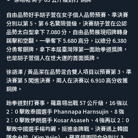
自由品勢好手胡子萱在女子個人品勢預賽、準決賽
分別以第 5、第 6 名驚險晉級，決賽胡子萱在公認
品勢太白型拿下 7.080 分，自由品勢展現招牌轉身
踢擊和空翻，一舉奪下 5.680 高分，以總分 6.380
分勇奪銀牌，拿下本屆臺灣隊第一面跆拳道獎牌，
也是胡子萱個人在世大運的首面獎牌。
徐語澤 / 黃品潔在品勢混合雙人項目以預賽第 3、準
決賽第 5 闖進決賽，兩人在決賽以 6.910 高分收獲
銅牌。
跆拳道對打賽事，羅嘉翎出戰 57 公斤級，16 強以
2：0 擊敗泰國選手 Phannapa Harnsujin、8 強
2：0 擊敗伊朗選手 Kosar Asaseh、4 強再以 2：0
擊敗中國選手楊均麗，挺進金牌戰。決賽遇上韓國
隊金允珍（Kim Yujin），羅嘉翎兩回合分別以 3-