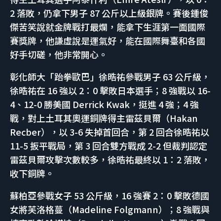
2 落敗，仍拿下男子 87 公斤以上級銀牌。賽後鍾俊
傑苦笑說就金牌戰打最爛，能拿下生涯第一面國際
賽獎牌，他謙虛說是運氣好，能在國際舞臺和各國
好手切磋，他非常開心。
彰化師大「跆拳歐巴」徐晧祐參戰男子 63 公斤級，
徐晧祐在 16 強以 2：0 擊敗日本選手；8 強戰以 16-
4、12-0 勝美國 Derrick Kwak，挺進 4 強；4 強
戰，對上土耳其奧運銅牌得主雷茲貝爾（Hakan
Recber），以 3-6 失掉首回合，第 2 回合徐晧祐以
11-5 扳平戰局，第 3 回合雙方戰成 2-2 但裁判認定
雷茲貝爾攻擊次數較多，徐晧祐最終以 1：2 落敗，
收下銅牌。
蘇柏亞參戰女子 53 公斤級，16 強賽 2：0 擊敗德國
女將芙洛格蔓（Madeline Folgmann）；8 強戰與