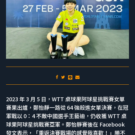
2023 年 3 月 5 日，WTT 桌球果阿球星挑戰賽女單
賽果出爐，鄭怡靜一路從 64 強殺進女單決賽，在冠
軍戰以 0：4 不敵中國選手王藝迪，仍收獲 WTT 桌
球果阿球星挑戰賽亞軍。鄭怡靜賽後在 Facebook
發文表示，「重返決賽戰場的感覺我喜歡！」勝不