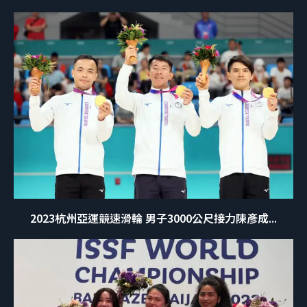
2023杭州亞運競速滑輪 男子3000公尺接力陳彥成...