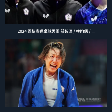
2024 巴黎奧運桌球男團 莊智淵 / 林昀儒 / ...