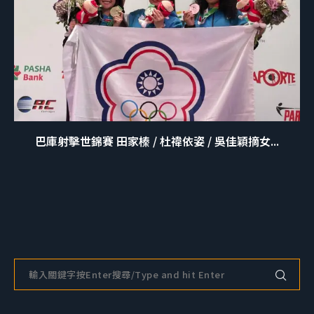
巴庫射擊世錦賽 田家榛 / 杜禕依姿 / 吳佳穎摘女...