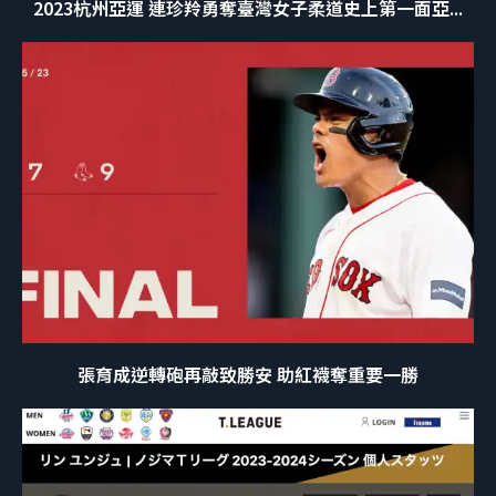
2023杭州亞運 連珍羚勇奪臺灣女子柔道史上第一面亞...
張育成逆轉砲再敲致勝安 助紅襪奪重要一勝