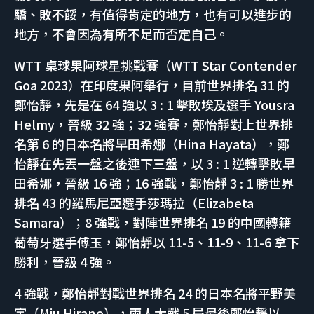
驕、敗不餒，有值得肯定的地方，也有可以進步的
地方，不會因為有所不足而否定自己。
WTT 桌球果阿球星挑戰賽（WTT Star Contender
Goa 2023）在印度果阿舉行，目前世界排名 31 的
鄭怡靜，先是在 64 強以 3 : 1 擊敗埃及選手 Yousra
Helmy，晉級 32 強；32 強賽，鄭怡靜對上世界排
名第 6 的日本名將早田希娜（Hina Hayata），鄭
怡靜在先丟一盤之後連下三盤，以 3 : 1 逆轉擊敗早
田希娜，晉級 16 強；16 強戰，鄭怡靜 3 : 1 勝世界
排名 43 的羅馬尼亞選手莎瑪拉（Elizabeta
Samara）；8 強戰，對陣世界排名 19 的中國轉籍
葡萄牙選手傅玉，鄭怡靜以 11-5、11-9、11-6 拿下
勝利，晉級 4 強。
4 強戰，鄭怡靜對戰世界排名 24 的日本名將平野美
宇（Miu Hirano），兩人大戰 5 局最後鄭怡靜以