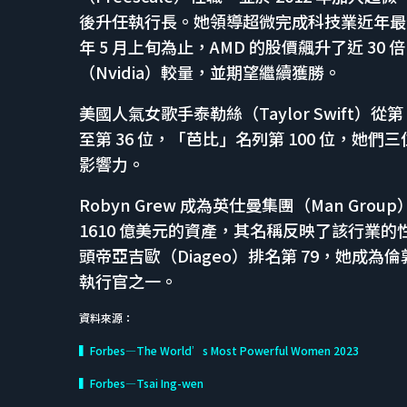
後升任執行長。她領導超微完成科技業近年最偉大
年 5 月上旬為止，AMD 的股價飆升了近 3
（Nvidia）較量，並期望繼續獲勝。
美國人氣女歌手泰勒絲（Taylor Swift）從第
至第 36 位，「芭比」名列第 100 位，
影響力。
Robyn Grew 成為英仕曼集團（Man G
1610 億美元的資產，其名稱反映了該行業的性
頭帝亞吉歐（Diageo）排名第 79，她成為
執行官之一。
資料來源：
▍Forbes—The World’s Most Powerful Women 2023
▍Forbes—Tsai Ing-wen