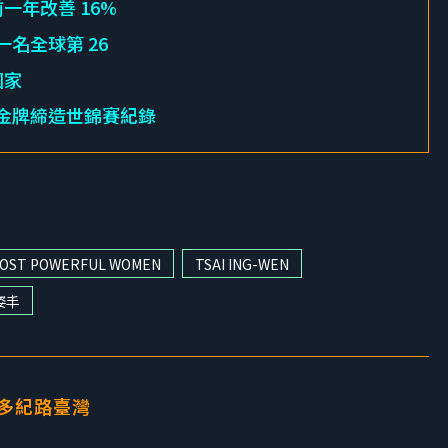
前一年改善 16%
一名全球第 26
國家
 面金牌締造世錦賽紀錄
MOST POWERFUL WOMEN
TSAI ING-WEN
姿丰
多紀路臺灣