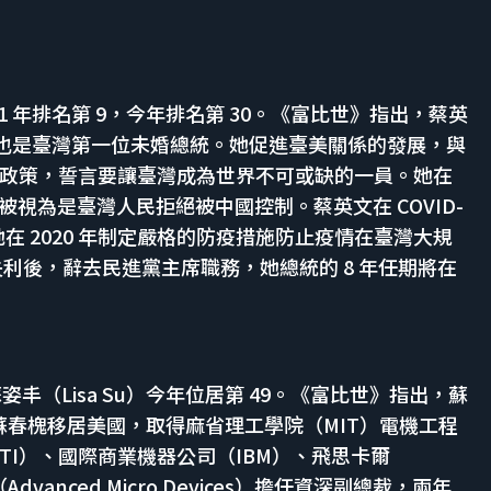
1 年排名第 9，今年排名第 30。《富比世》指出，蔡英
人，也是臺灣第一位未婚總統。她促進臺美關係的發展，與
政策，誓言要讓臺灣成為世界不可或缺的一員。她在
勝選被視為是臺灣人民拒絕被中國控制。蔡英文在 COVID-
在 2020 年制定嚴格的防疫措施防止疫情在臺灣大規
選舉失利後，辭去民進黨主席職務，她總統的 8 年任期將在
丰（Lisa Su）今年位居第 49。《富比世》指出，蘇
父親蘇春槐移居美國，取得麻省理工學院（MIT）電機工程
I）、國際商業機器公司（IBM）、飛思卡爾
Advanced Micro Devices）擔任資深副總裁，兩年