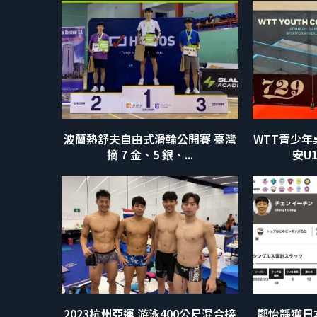
波蘭熱舒夫自由式滑輪公開賽 臺灣
WTT青少年
摘 7 金、5 銀、...
安U1
2023杭州亞運 游泳400公尺混合接
鄭怡靜獲日