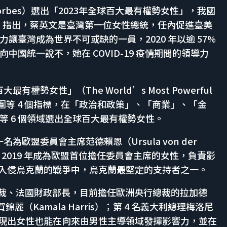
（Forbes）選出「2023年全球百大最有權勢女性」，我國
世》指出，蔡英文是臺灣第一位女性總統，任內促進臺美
臺灣成為世界不可或缺的一員，2020 年以逾 57%
國統一說不，她在 COVID-19 疫情期間的領導力
權勢女性」（The World’s Most Powerful
圍等 4 個指標，在「政治和政策」、「商業」、「金
 6 個領域選出全球百大最有權勢女性。
為歐盟委員會主席范德賴恩（Ursula von der
於 2019 年成為歐盟首位擔任委員會主席的女性，負責影
羅斯入侵烏克蘭的戰爭中，烏克蘭最堅定的支持者之一。
）總裁、法國財政部長，目前擔任歐洲央行總裁的拉加德
總統賀錦麗（Kamala Harris）；第 4 名義大利總理梅洛尼
出她們展現出女性也能在向來由男性主導領域發揮影響力，並在