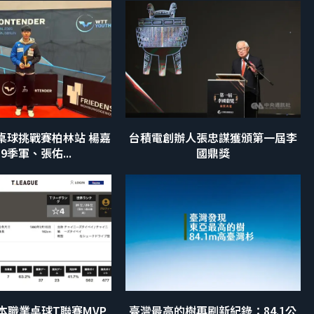
桌球挑戰賽柏林站 楊嘉
台積電創辦人張忠謀獲頒第一屆李
9季軍、張佑...
國鼎獎
本職業桌球T聯賽MVP
臺灣最高的樹再刷新紀錄：84.1公