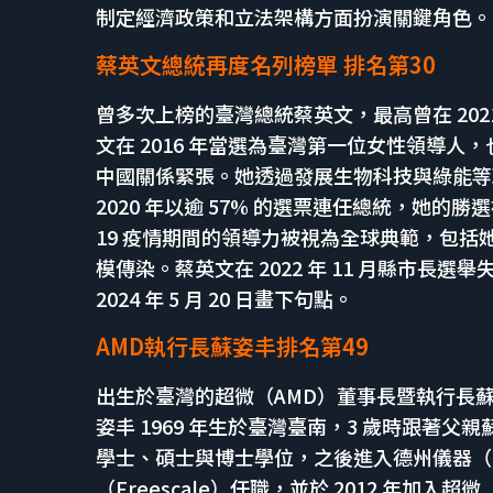
制定經濟政策和立法架構方面扮演關鍵角色。
蔡英文總統再度名列榜單 排名第30
曾多次上榜的臺灣總統蔡英文，最高曾在 202
文在 2016 年當選為臺灣第一位女性領導
中國關係緊張。她透過發展生物科技與綠能等
2020 年以逾 57% 的選票連任總統，她的
19 疫情期間的領導力被視為全球典範，包括她
模傳染。蔡英文在 2022 年 11 月縣市長
2024 年 5 月 20 日畫下句點。
AMD執行長蘇姿丰排名第49
出生於臺灣的超微（AMD）董事長暨執行長蘇姿
姿丰 1969 年生於臺灣臺南，3 歲時跟著
學士、碩士與博士學位，之後進入德州儀器（T
（Freescale）任職，並於 2012 年加入超微（