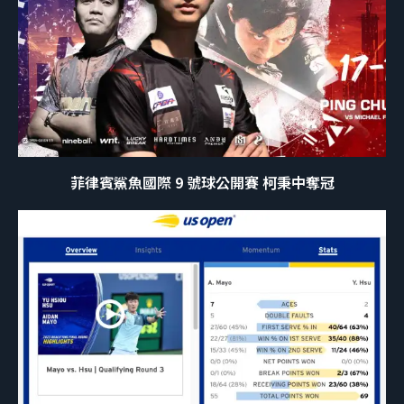
菲律賓鯊魚國際 9 號球公開賽 柯秉中奪冠