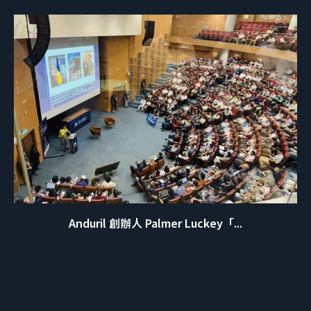
Anduril 創辦人 Palmer Luckey「...