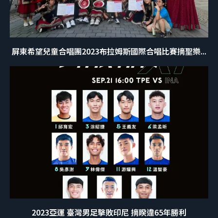
屏東希望兒童合唱團2023布拉姆斯國際合唱比賽摘聖樂...
2023亞運 臺灣男足擊敗印尼 摘睽違65年勝利