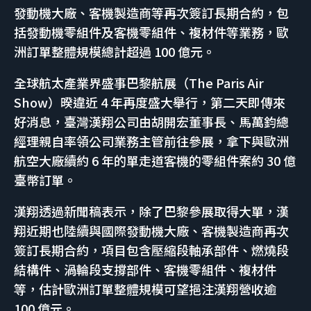
發動機大廠、客機製造商等再次簽訂長期合約，包
括發動機零組件及客機零組件、複材件等業務，歐
洲訂單整體規模總計超過 100 億元。
全球航太產業界盛事巴黎航展（The Paris Air
Show）暌違近 4 年再度盛大舉行，第二天即傳來
好消息，臺灣漢翔公司由胡開宏董事長、馬萬鈞總
經理親自率領公司業務主管前往參展，拿下與歐洲
航空大廠續約 6 年的單走道客機的零組件案約 30 億
臺幣訂單。
漢翔透過新聞稿表示，除了巴黎參展取得大單，漢
翔近期也陸續與國際發動機大廠、客機製造商再次
簽訂長期合約，項目包含壓縮段軸承部件、燃燒段
結構件、渦輪段支撐部件、客機零組件、複材件
等，估計歐洲訂單整體規模可望挹注漢翔營收逾
100 億元。