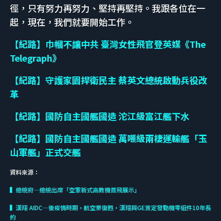
徑，只有努力再努力、堅持再堅持。我跟各位在一
起，現在，我們就要開始工作。
【紀路】巾幗不讓中共 臺灣女性飛官登英媒《The
Telegraph》
【紀路】守護家園捍衛民主 蔡英文總統啟動兵役改
革
【紀路】國防自主國艦國造 沱江級富江艦下水
【紀路】國防自主國艦國造 萬噸級兩棲運輸艦「玉
山軍艦」正式交艦
資料來源：
▍總統府—總統出席「空軍新式高教機首飛展示」
▍漢翔 AIDC—後疫情時期，航空業復甦，漢翔與GE簽定發動機零組件10年長
約