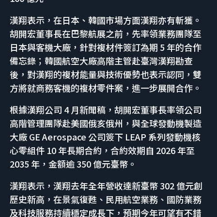
漢翔表示，在日本、韓國市場方面漢翔亦有斬獲。
胡開宏董事長在巴黎航展之前，先率領業務團隊至
日本與客機大廠，針對複材件簽訂為期 5 年的合作
備忘錄；韓國航空大廠高階主管赴臺灣漢翔勘查
後，對漢翔的複材能量與技術優勢也表示認同，雙
方將就商務客機的複材零件案，進一步展開合作。
根據漢翔公司 4 月新聞稿，胡開宏董事長率領公司
高階管理團隊赴美國俄亥俄州，與全球發動機製造
大廠 GE Aerospace 公司簽下 LEAP 系列發動機核
心零組件 10 年長期合約，合約效期自 2026 年至
2035 年，金額逾 350 億元臺幣。
漢翔表示，漢翔去年全年營收達新臺幣 302 億元創
歷史新高，在景氣復甦、民用航空業務、國防業務
及科技服務持續穩定成長下，預期今年可望有不錯