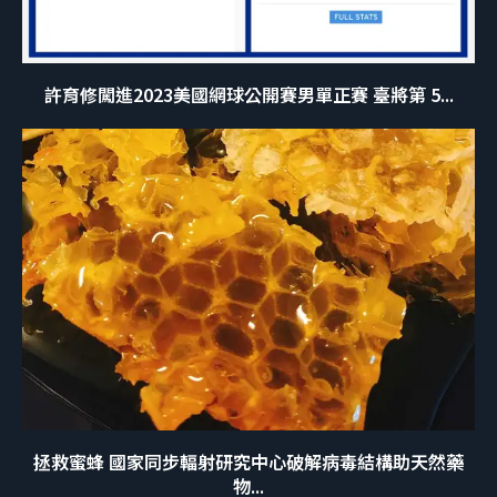
許育修闖進2023美國網球公開賽男單正賽 臺將第 5...
拯救蜜蜂 國家同步輻射研究中心破解病毒結構助天然藥
物...