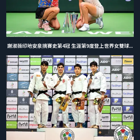
謝淑薇印地安泉摘賽史第4冠 生涯第9度登上世界女雙球...