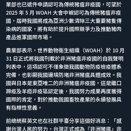
業部也已遞件申請認可為傳統豬瘟非疫國，可望於
2025 年 5 月 WOAH 大會中被認可為傳統豬瘟非疫
國，屆時我國將成為亞洲少數清除三大重要豬隻傳
染病的國家，將有助於提升國際競爭力及推動豬肉
產品進軍國際市場。
農業部表示，世界動物衛生組織（WOAH）於 10 月
31 日正式將我國刊載於非洲豬瘟非疫國的自我聲明
列表中，這項認可不僅象徵我國動物防疫檢疫體系
完備，也彰顯我國邊境防堵非洲豬瘟具體成效。我
國與日本是東亞唯二的非洲豬瘟非疫國，這是繼口
蹄疫及羊痘非疫區認定後，我國努力成果再度獲得
國際的肯定，對於推動我國畜牧產業的永續發展具
有指標性意義。
前總統蔡英文也在社群平臺分享這個好消息：「感
謝台灣人民的努力，台灣正式成為『非洲豬瘟』非