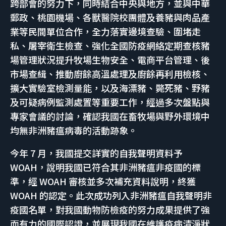
跨部會的努力下，同時結合中央與地方，並與中華
郵政、桃園機場、各獸醫院校團體及養豬與肉品產
業等民間單位合作，全力落實邊境查驗、圍堵走
私、屠宰衛生檢查、強化全國防疫網絡定期查核豬
場管理狀況提升牧場生物安全、電商平台管理、後
市場查緝、推動廚餘高溫處理及廚餘再利用檢核、
擴大實驗室檢測量能，以及海漂豬、斃死豬、野豬
及可疑病例監測處置等重要工作，經過多次盤點與
專家會議的討論，確認我國在畜牧場與野外環境中
均無非洲豬瘟病毒的活動跡象。
今年 7 月，我國提交詳實的自我聲明資料予
WOAH，說明我國已符合其非洲豬瘟非疫國的標
準，經 WOAH 審核並多次補充資料說明，終獲
WOAH 的認定。此次成功列入非洲豬瘟自我聲明非
疫國名單，對我國動物防檢疫的努力成果提供了強
而有力的國際認證，並展現我國在維護疫病清淨狀