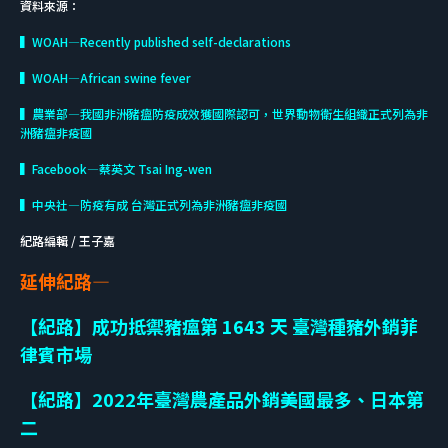
資料來源：
▍WOAH—Recently published self-declarations
▍WOAH—African swine fever
▍農業部—我國非洲豬瘟防疫成效獲國際認可，世界動物衛生組織正式列為非
洲豬瘟非疫國
▍Facebook—蔡英文 Tsai Ing-wen
▍中央社—防疫有成 台灣正式列為非洲豬瘟非疫國
紀路編輯 / 王子嘉
延伸紀路—
【紀路】成功抵禦豬瘟第 1643 天 臺灣種豬外銷菲
律賓市場
【紀路】2022年臺灣農產品外銷美國最多、日本第
二